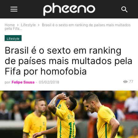
Home
Lifestyle
Brasil é o sexto em ranking de países mais multados
pela Fifa...
Lifestyle
Brasil é o sexto em ranking
de países mais multados pela
Fifa por homofobia
77
por
Felipe Sousa
-
05/02/2018