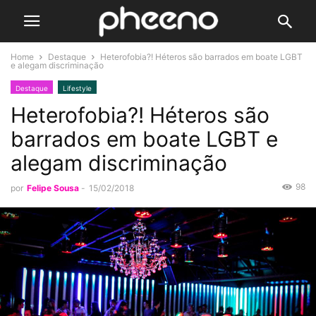
Home
Destaque
Heterofobia?! Héteros são barrados em boate LGBT
e alegam discriminação
Destaque
Lifestyle
Heterofobia?! Héteros são
barrados em boate LGBT e
alegam discriminação
98
por
Felipe Sousa
-
15/02/2018