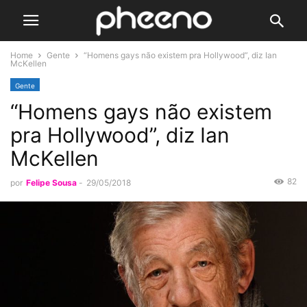
Home
Gente
“Homens gays não existem pra Hollywood”, diz Ian
McKellen
Gente
“Homens gays não existem
pra Hollywood”, diz Ian
McKellen
82
por
Felipe Sousa
-
29/05/2018