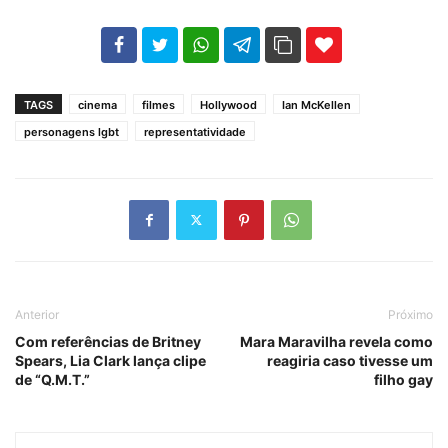
102
35
69
TAGS
cinema
filmes
Hollywood
Ian McKellen
personagens lgbt
representatividade
Anterior
Próximo
Com referências de Britney
Mara Maravilha revela como
Spears, Lia Clark lança clipe
reagiria caso tivesse um
de “Q.M.T.”
filho gay