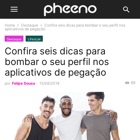
Home
Destaque
Confira seis dicas para bombar o seu perfil nos
aplicativos de pegação
Destaque
Lifestyle
Confira seis dicas para
bombar o seu perfil nos
aplicativos de pegação
89
por
Felipe Sousa
-
15/06/2018