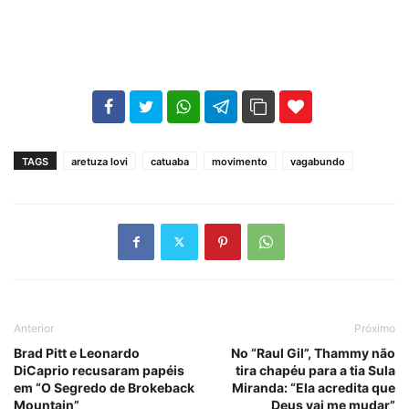
102
35
69
TAGS
aretuza lovi
catuaba
movimento
vagabundo
Anterior
Próximo
Brad Pitt e Leonardo
No “Raul Gil”, Thammy não
DiCaprio recusaram papéis
tira chapéu para a tia Sula
em “O Segredo de Brokeback
Miranda: “Ela acredita que
Mountain”
Deus vai me mudar”