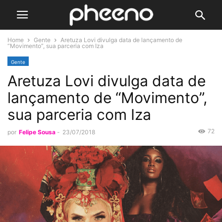
Home
Gente
Aretuza Lovi divulga data de lançamento de
“Movimento”, sua parceria com Iza
Gente
Aretuza Lovi divulga data de
lançamento de “Movimento”,
sua parceria com Iza
72
por
Felipe Sousa
-
23/07/2018