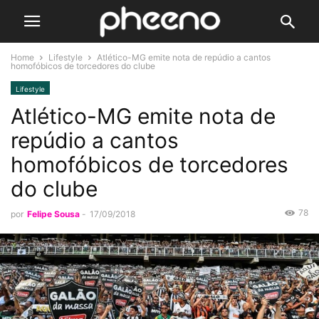
Home
Lifestyle
Atlético-MG emite nota de repúdio a cantos
homofóbicos de torcedores do clube
Lifestyle
Atlético-MG emite nota de
repúdio a cantos
homofóbicos de torcedores
do clube
78
por
Felipe Sousa
-
17/09/2018