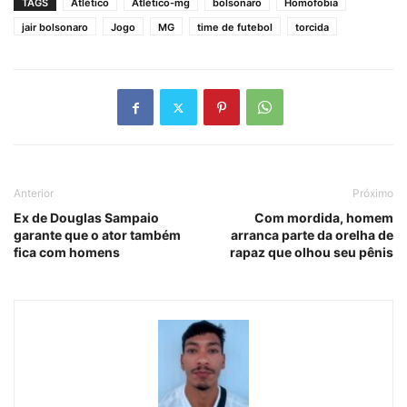
TAGS
Atlético
Atlético-mg
bolsonaro
Homofobia
jair bolsonaro
Jogo
MG
time de futebol
torcida
Anterior
Próximo
Ex de Douglas Sampaio
Com mordida, homem
garante que o ator também
arranca parte da orelha de
fica com homens
rapaz que olhou seu pênis