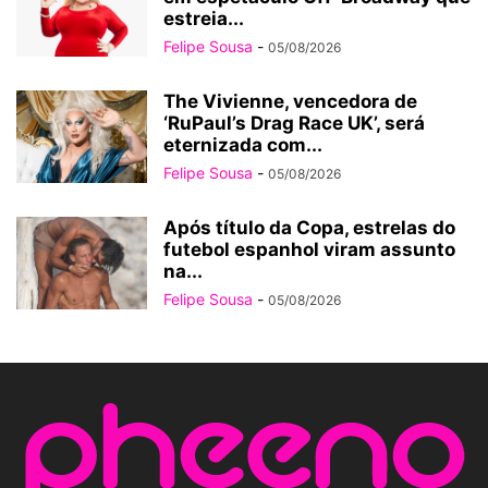
estreia...
Felipe Sousa
-
05/08/2026
The Vivienne, vencedora de
‘RuPaul’s Drag Race UK’, será
eternizada com...
Felipe Sousa
-
05/08/2026
Após título da Copa, estrelas do
futebol espanhol viram assunto
na...
Felipe Sousa
-
05/08/2026