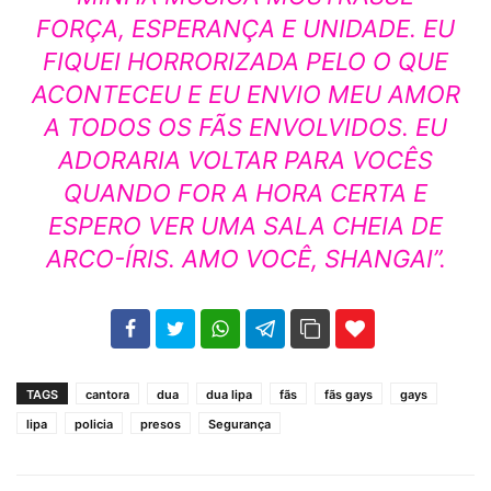
FORÇA, ESPERANÇA E UNIDADE. EU
FIQUEI HORRORIZADA PELO O QUE
ACONTECEU E EU ENVIO MEU AMOR
A TODOS OS FÃS ENVOLVIDOS. EU
ADORARIA VOLTAR PARA VOCÊS
QUANDO FOR A HORA CERTA E
ESPERO VER UMA SALA CHEIA DE
ARCO-ÍRIS. AMO VOCÊ, SHANGAI”.
102
35
69
TAGS
cantora
dua
dua lipa
fãs
fãs gays
gays
lipa
policia
presos
Segurança