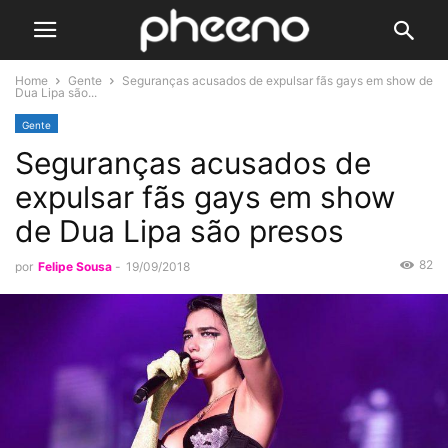
Home
Gente
Seguranças acusados de expulsar fãs gays em show de
Dua Lipa são...
Gente
Seguranças acusados de
expulsar fãs gays em show
de Dua Lipa são presos
82
por
Felipe Sousa
-
19/09/2018