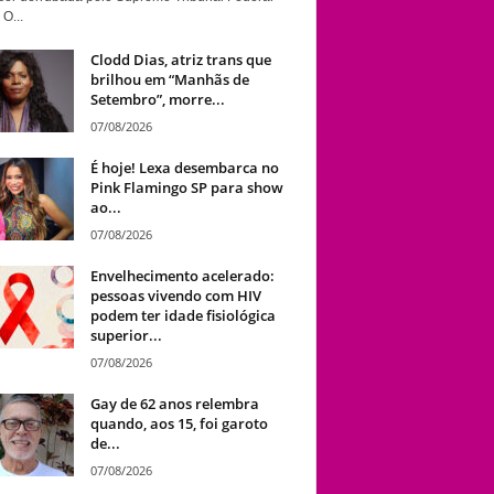
 O...
Clodd Dias, atriz trans que
brilhou em “Manhãs de
Setembro”, morre...
07/08/2026
É hoje! Lexa desembarca no
Pink Flamingo SP para show
ao...
07/08/2026
Envelhecimento acelerado:
pessoas vivendo com HIV
podem ter idade fisiológica
superior...
07/08/2026
Gay de 62 anos relembra
quando, aos 15, foi garoto
de...
07/08/2026