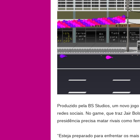
Produzido pela BS Studios, um novo jogo
redes sociais. No game, que traz Jair Bo
presidência precisa matar rivais como fem
“Esteja preparado para enfrentar os mais