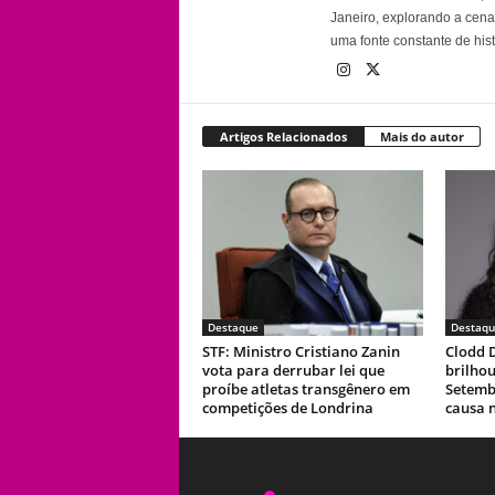
Janeiro, explorando a cena 
uma fonte constante de his
Artigos Relacionados
Mais do autor
Destaque
Destaqu
STF: Ministro Cristiano Zanin
Clodd D
vota para derrubar lei que
brilho
proíbe atletas transgênero em
Setemb
competições de Londrina
causa 