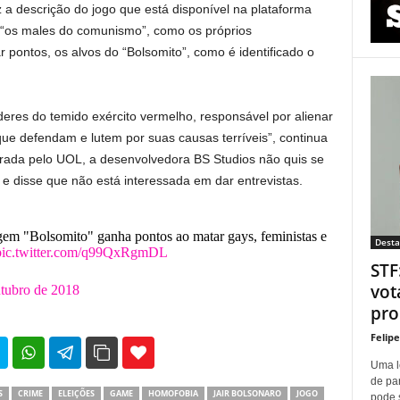
iz a descrição do jogo que está disponível na plataforma
ar “os males do comunismo”, como os próprios
pontos, os alvos do “Bolsomito”, como é identificado o
íderes do temido exército vermelho, responsável por alienar
que defendam e lutem por suas causas terríveis”, continua
urada pelo UOL, a desenvolvedora BS Studios não quis se
 e disse que não está interessada em dar entrevistas.
gem "Bolsomito" ganha pontos ao matar gays, feministas e
Dest
pic.twitter.com/q99QxRgmDL
STF
vot
utubro de 2018
proí
Felip
35
69
Uma l
de pa
S
CRIME
ELEIÇÕES
GAME
HOMOFOBIA
JAIR BOLSONARO
JOGO
pode 