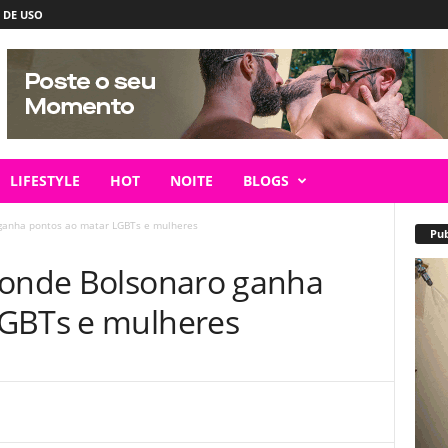
 DE USO
LIFESTYLE
HOT
NOITE
BLOGS
 ganha pontos ao matar LGBTs e mulheres
Pub
 onde Bolsonaro ganha
LGBTs e mulheres