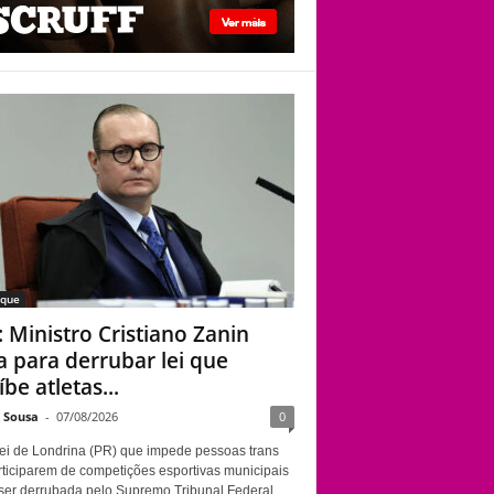
STF: Ministro
Cristiano Zanin vota
para derrubar lei que
proíbe atletas
transgênero em
competições de
Londrina
aque
: Ministro Cristiano Zanin
a para derrubar lei que
be atletas...
e Sousa
-
07/08/2026
0
ei de Londrina (PR) que impede pessoas trans
rticiparem de competições esportivas municipais
ser derrubada pelo Supremo Tribunal Federal