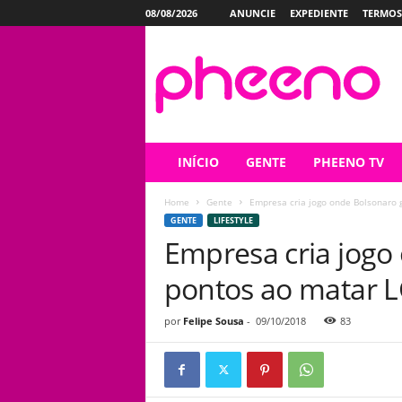
08/08/2026
ANUNCIE
EXPEDIENTE
TERMOS
P
h
e
e
n
o
INÍCIO
GENTE
PHEENO TV
Home
Gente
Empresa cria jogo onde Bolsonaro
GENTE
LIFESTYLE
Empresa cria jogo
pontos ao matar 
por
Felipe Sousa
-
09/10/2018
83