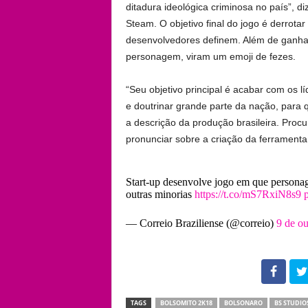
ditadura ideológica criminosa no país”, d
Steam. O objetivo final do jogo é derrot
desenvolvedores definem. Além de ganhar 
personagem, viram um emoji de fezes.
“Seu objetivo principal é acabar com os l
e doutrinar grande parte da nação, para 
a descrição da produção brasileira. Proc
pronunciar sobre a criação da ferramenta
Start-up desenvolve jogo em que persona
outras minorias
https://t.co/mS7RxiN8s9
— Correio Braziliense (@correio)
9 de o
102
TAGS
BOLSOMITO 2K18
BOLSONARO
BS STUDIO