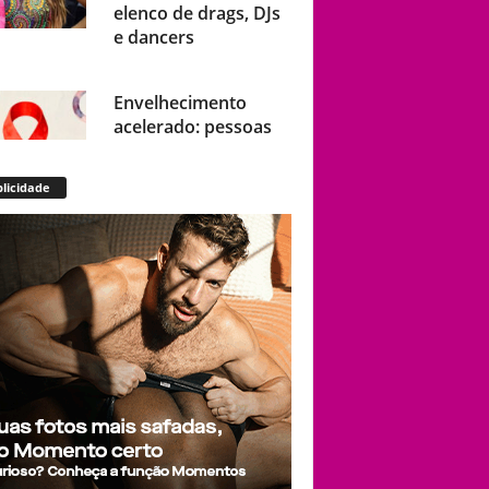
elenco de drags, DJs
e dancers
Envelhecimento
acelerado: pessoas
vivendo com HIV
podem ter idade
licidade
fisiológica superior à
real, aponta relatório
internacional
Gay de 62 anos
relembra quando,
aos 15, foi garoto de
programa por
quatro meses sem
saber: “Idiotice da
minha parte”