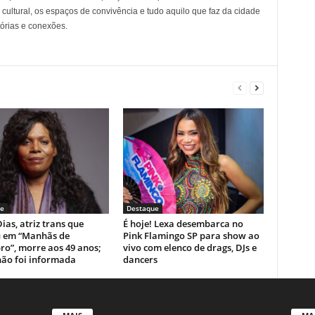
cultural, os espaços de convivência e tudo aquilo que faz da cidade
tórias e conexões.
e
Destaque
ias, atriz trans que
É hoje! Lexa desembarca no
u em “Manhãs de
Pink Flamingo SP para show ao
ro”, morre aos 49 anos;
vivo com elenco de drags, DJs e
não foi informada
dancers