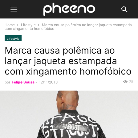
Home
Lifestyle
Marca causa polêmica ao lançar jaqueta estampada
com xingamento homofóbico
Lifestyle
Marca causa polêmica ao
lançar jaqueta estampada
com xingamento homofóbico
75
por
Felipe Sousa
-
12/11/2018