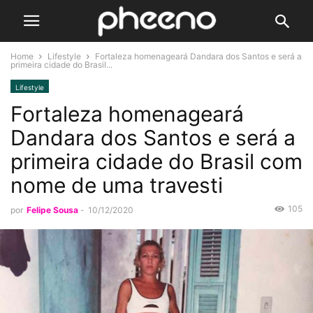
Home
Lifestyle
Fortaleza homenageará Dandara dos Santos e será a
primeira cidade do Brasil...
Lifestyle
Fortaleza homenageará
Dandara dos Santos e será a
primeira cidade do Brasil com
nome de uma travesti
105
por
Felipe Sousa
-
10/12/2020