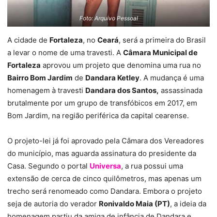
Foto: Arquivo Pessoal
A cidade de
Fortaleza
, no
Ceará
, será a primeira do Brasil
a levar o nome de uma travesti. A
Câmara Municipal de
Fortaleza
aprovou um projeto que denomina uma rua no
Bairro Bom Jardim
de
Dandara Ketley
. A mudança é uma
homenagem à travesti
Dandara dos Santos,
assassinada
brutalmente por um grupo de transfóbicos em 2017, em
Bom Jardim, na região periférica da capital cearense.
O projeto-lei já foi aprovado pela Câmara dos Vereadores
do município, mas aguarda assinatura do presidente da
Casa. Segundo o portal
Universa
, a rua possui uma
extensão de cerca de cinco quilômetros, mas apenas um
trecho será renomeado como Dandara. Embora o projeto
seja de autoria do verador
Ronivaldo Maia (PT)
, a ideia da
homenagem partiu da amiga de infância de Dandara e