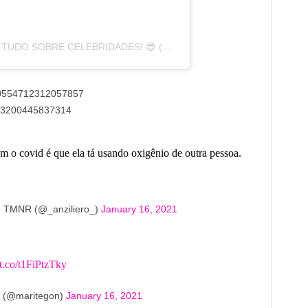
UMA PUBLICAÇÃO PARTILHADA POR TUDO SOBRE CELEBRIDADES! 😎 (@TUDOSOBRECELEBS)
350554712312057857
0553200445837314
om o covid é que ela tá usando oxigênio de outra pessoa.
o TMNR (@_anziliero_)
January 16, 2021
/t.co/t1FiPtzTky
️ (@maritegon)
January 16, 2021