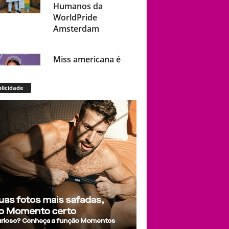
Humanos da
WorldPride
Amsterdam
Miss americana é
destronada após
organização
licidade
condenar episódios
de racismo,
homofobia e
transfobia: “Não
toleramos”
Ratinho constrange
cantor sertanejo
com comentário
homofóbico ao vivo
no SBT: “Você está
com uma cara de