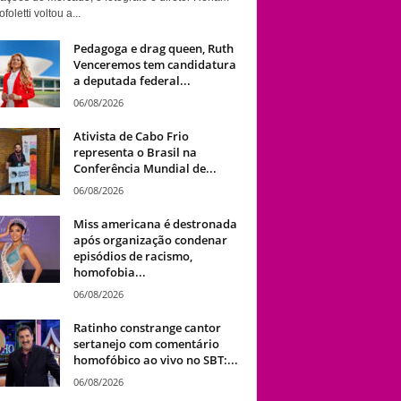
foletti voltou a...
Pedagoga e drag queen, Ruth
Venceremos tem candidatura
a deputada federal...
06/08/2026
Ativista de Cabo Frio
representa o Brasil na
Conferência Mundial de...
06/08/2026
Miss americana é destronada
após organização condenar
episódios de racismo,
homofobia...
06/08/2026
Ratinho constrange cantor
sertanejo com comentário
homofóbico ao vivo no SBT:...
06/08/2026