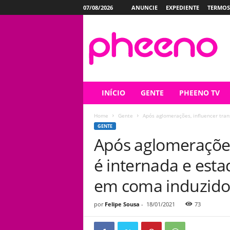
07/08/2026
ANUNCIE
EXPEDIENTE
TERMOS
P
h
e
e
n
o
INÍCIO
GENTE
PHEENO TV
Home
Gente
Após aglomerações, influencer trans
GENTE
Após aglomerações
é internada e esta
em coma induzido
por
Felipe Sousa
-
18/01/2021
73