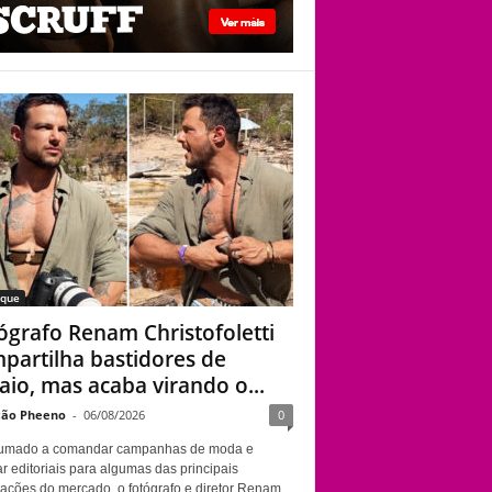
viado”
Fotógrafo Renam
Christofoletti
compartilha
bastidores de ensaio,
mas acaba virando o
centro das atenções
aque
ógrafo Renam Christofoletti
partilha bastidores de
aio, mas acaba virando o...
ão Pheeno
-
06/08/2026
0
umado a comandar campanhas de moda e
r editoriais para algumas das principais
cações do mercado, o fotógrafo e diretor Renam