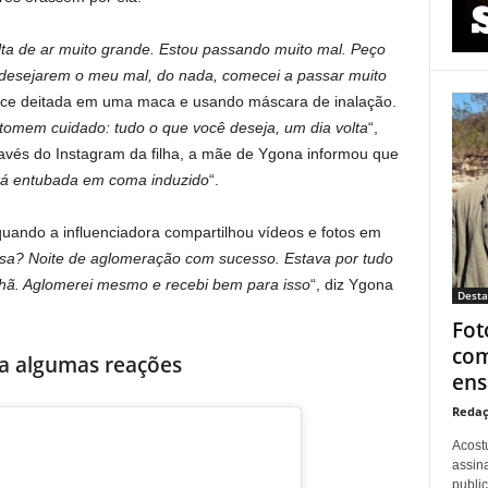
alta de ar muito grande. Estou passando muito mal. Peço
 desejarem o meu mal, do nada, comecei a passar muito
ece deitada em uma maca e usando máscara de inalação.
tomem cuidado: tudo o que você deseja, um dia volta
“,
ravés do Instagram da filha, a mãe de Ygona informou que
tá entubada em coma induzido
“.
quando a influenciadora compartilhou vídeos e fotos em
essa? Noite de aglomeração com sucesso. Estava por tudo
nhã. Aglomerei mesmo e recebi bem para isso
“, diz Ygona
Dest
Fot
com
ra algumas reações
ens
Redaç
Acost
assina
publi