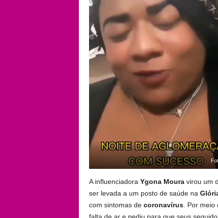
Fo
A influenciadora
Ygona Moura
virou um d
ser levada a um posto de saúde na
Glóri
com sintomas de
coronavírus
. Por meio
falta de ar e pediu para que seus seguido