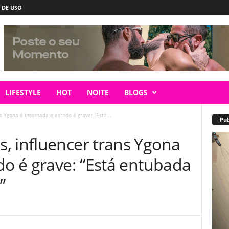
 DE USO
LIFESTYLE
HOT
NOITE
BLOGS
 Ygona é internada e estado é grave: “Está...
Pub
, influencer trans Ygona
do é grave: “Está entubada
”