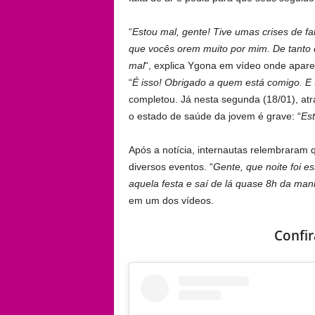
“
Estou mal, gente! Tive umas crises de f
que vocês orem muito por mim. De tanto
mal
“, explica Ygona em vídeo onde apar
“
É isso! Obrigado a quem está comigo. E 
completou. Já nesta segunda (18/01), at
o estado de saúde da jovem é grave: “
Es
Após a notícia, internautas relembraram 
diversos eventos. “
Gente, que noite foi 
aquela festa e saí de lá quase 8h da ma
em um dos vídeos.
Confi