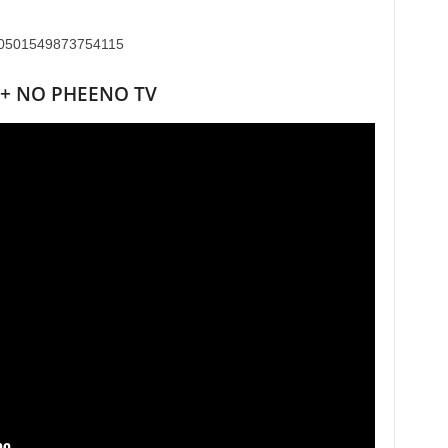
1350501549873754115
 + NO PHEENO TV