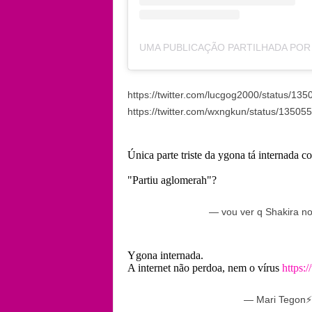
https://twitter.com/lucgog2000/status/1
https://twitter.com/wxngkun/status/135
Única parte triste da ygona tá internada c
"Partiu aglomerah"?
— vou ver q Shakira n
Ygona internada.
A internet não perdoa, nem o vírus
https:/
— Mari Tegon⚡