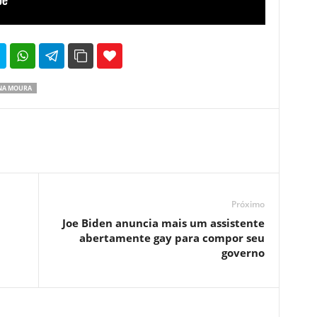
35
69
NA MOURA
Próximo
Joe Biden anuncia mais um assistente
abertamente gay para compor seu
governo