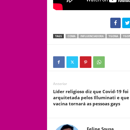
102
TAGS
COMA
INFLUENCIADORA
YGONA
YGO
Anterior
Líder religioso diz que Covid-19 foi
arquitetada pelos Illuminati e que
vacina tornará as pessoas gays
Felipe Sousa