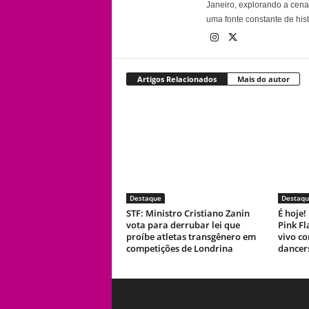
Janeiro, explorando a cena 
uma fonte constante de his
Artigos Relacionados
Mais do autor
Destaque
Destaqu
STF: Ministro Cristiano Zanin
É hoje
vota para derrubar lei que
Pink F
proíbe atletas transgênero em
vivo co
competições de Londrina
dancer