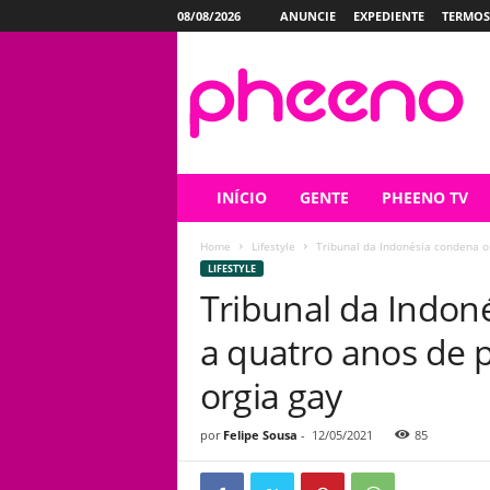
08/08/2026
ANUNCIE
EXPEDIENTE
TERMOS
P
h
e
e
n
o
INÍCIO
GENTE
PHEENO TV
Home
Lifestyle
Tribunal da Indonésia condena oi
LIFESTYLE
Tribunal da Indon
a quatro anos de p
orgia gay
por
Felipe Sousa
-
12/05/2021
85