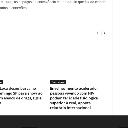
cultural, os espaços de convivência e tudo aquilo que faz da cidade
tórias e conexões.
e
Destaque
! Lexa desembarca no
Envelhecimento acelerado:
lamingo SP para show ao
pessoas vivendo com HIV
m elenco de drags, DJs e
podem ter idade fisiológica
s
superior à real, aponta
relatório internacional