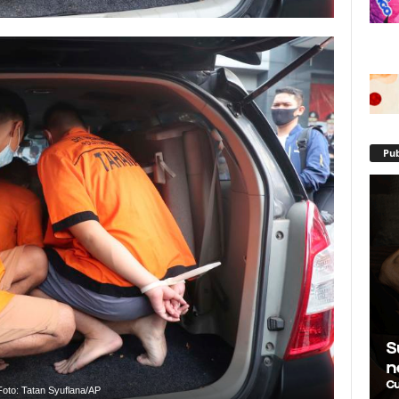
Pub
Foto: Tatan Syuflana/AP