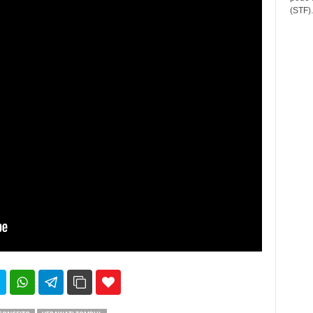
(STF).
35
69