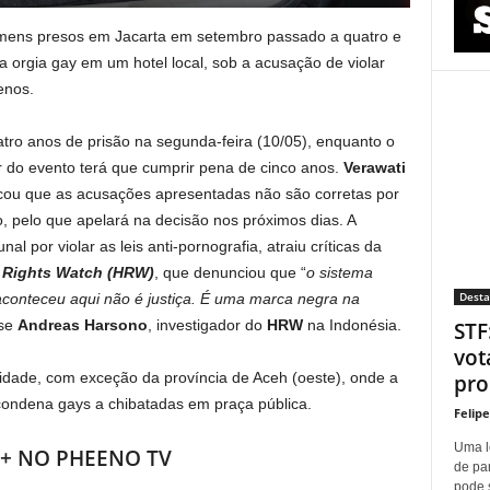
mens presos em Jacarta em setembro passado a quatro e
 orgia gay em um hotel local, sob a acusação de violar
enos.
tro anos de prisão na segunda-feira (10/05), enquanto o
r do evento terá que cumprir pena de cinco anos.
Verawati
ticou que as acusações apresentadas não são corretas por
, pelo que apelará na decisão nos próximos dias. A
al por violar as leis anti-pornografia, atraiu críticas da
Rights Watch (HRW)
, que denunciou que “
o sistema
Dest
conteceu aqui não é justiça. É uma marca negra na
sse
Andreas Harsono
, investigador do
HRW
na Indonésia.
STF
vot
idade, com exceção da província de Aceh (oeste), onde a
proí
 condena gays a chibatadas em praça pública.
Felip
Uma l
 + NO PHEENO TV
de pa
pode 