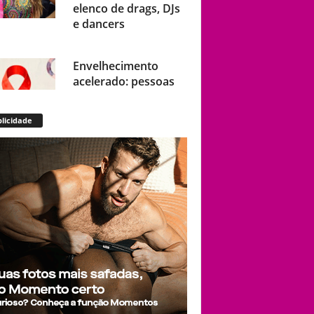
elenco de drags, DJs
e dancers
Envelhecimento
acelerado: pessoas
vivendo com HIV
podem ter idade
licidade
fisiológica superior à
real, aponta relatório
internacional
Gay de 62 anos
relembra quando,
aos 15, foi garoto de
programa por
quatro meses sem
saber: “Idiotice da
minha parte”