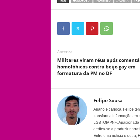
TAGS
HOMOFOBIA
INDONÉSIA
JACARTA
PRE
Anterior
Militares viram réus após comentá
homofóbicos contra beijo gay em
formatura da PM no DF
Felipe Sousa
Ariano e carioca, Felipe t
transforma informação em 
LGBTQIAPN+. Apaixonado por
dedica-se a produzir narra
Entre uma notícia e outra,