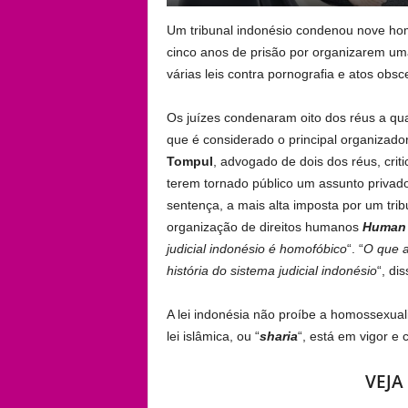
Um tribunal indonésio condenou nove ho
cinco anos de prisão por organizarem uma
várias leis contra pornografia e atos obsc
Os juízes condenaram oito dos réus a qua
que é considerado o principal organizado
Tompul
, advogado de dois dos réus, cri
terem tornado público um assunto privado
sentença, a mais alta imposta por um tribun
organização de direitos humanos
Human 
judicial indonésio é homofóbico
“. “
O que a
história do sistema judicial indonésio
“, di
A lei indonésia não proíbe a homossexual
lei islâmica, ou “
sharia
“, está em vigor e
VEJA