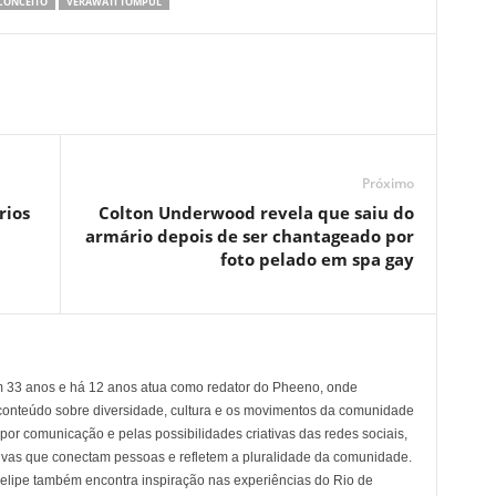
CONCEITO
VERAWATI TOMPUL
Próximo
rios
Colton Underwood revela que saiu do
armário depois de ser chantageado por
foto pelado em spa gay
em 33 anos e há 12 anos atua como redator do Pheeno, onde
conteúdo sobre diversidade, cultura e os movimentos da comunidade
 comunicação e pelas possibilidades criativas das redes sociais,
tivas que conectam pessoas e refletem a pluralidade da comunidade.
 Felipe também encontra inspiração nas experiências do Rio de