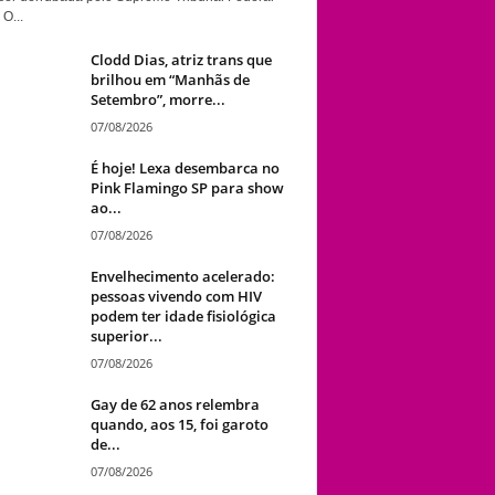
 O...
Clodd Dias, atriz trans que
brilhou em “Manhãs de
Setembro”, morre...
07/08/2026
É hoje! Lexa desembarca no
Pink Flamingo SP para show
ao...
07/08/2026
Envelhecimento acelerado:
pessoas vivendo com HIV
podem ter idade fisiológica
superior...
07/08/2026
Gay de 62 anos relembra
quando, aos 15, foi garoto
de...
07/08/2026