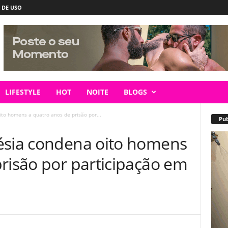
 DE USO
LIFESTYLE
HOT
NOITE
BLOGS
to homens a quatro anos de prisão por...
Pub
ésia condena oito homens
risão por participação em