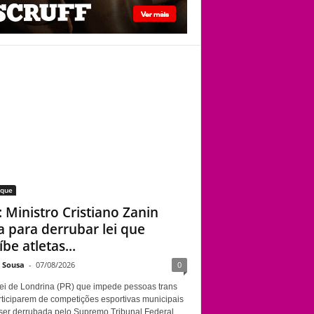
STF: Ministro
Cristiano Zanin vota
para derrubar lei que
proíbe atletas
transgênero em
competições de
Londrina
aque
: Ministro Cristiano Zanin
a para derrubar lei que
be atletas...
e Sousa
-
07/08/2026
0
ei de Londrina (PR) que impede pessoas trans
rticiparem de competições esportivas municipais
ser derrubada pelo Supremo Tribunal Federal