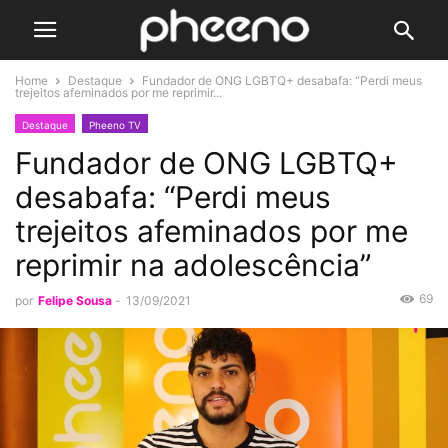
Home
Destaque
Fundador de ONG LGBTQ+ desabafa: “Perdi meus
trejeitos afeminados por me reprimir...
Destaque
Pheeno TV
Fundador de ONG LGBTQ+
desabafa: “Perdi meus
trejeitos afeminados por me
reprimir na adolescência”
69
por
Felipe Sousa
-
13/09/2021