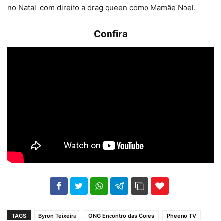
no Natal, com direito a drag queen como Mamãe Noel.
Confira
102
35
69
TAGS
Byron Teixeira
ONG Encontro das Cores
Pheeno TV