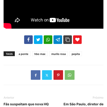
102
35
69
TAGS
a ponte
hbo max
murilo rosa
pepita
Anterior
Próximo
Fãs suspeitam que nova HQ
Em São Paulo, diretor de