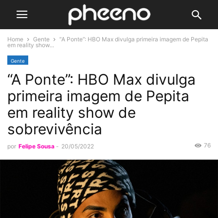
Home
Gente
“A Ponte”: HBO Max divulga primeira imagem de Pepita
em reality show...
Gente
“A Ponte”: HBO Max divulga
primeira imagem de Pepita
em reality show de
sobrevivência
76
por
Felipe Sousa
-
20/05/2022