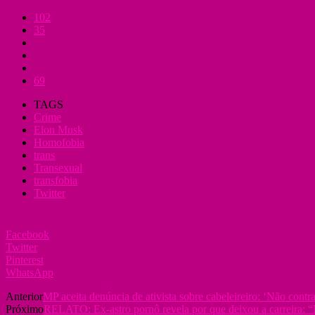
102
35
69
TAGS
Crime
Elon Musk
Homofobia
trans
Transexual
transfobia
Twitter
Facebook
Twitter
Pinterest
WhatsApp
Anterior
MP aceita denúncia de ativista sobre cabeleireiro: ‘Não contra
Próximo
RELATO: Ex-astro pornô revela por que deixou a carreira: “