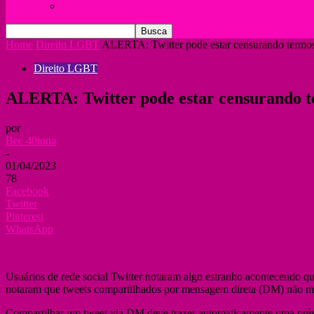
PARADA DO ORGULHO LGBTI – RIO 2024
Home
Direito LGBT
ALERTA: Twitter pode estar censurando termo
Direito LGBT
ALERTA: Twitter pode estar censurando t
por
Bee 40tona
-
01/04/2023
78
Facebook
Twitter
Pinterest
WhatsApp
Usuários de rede social Twitter notaram algo estranho acontecendo q
notaram que tweets compartilhados por mensagem direta (DM) não mos
Compartilhar um tweet via DM deve trazer automaticamente uma prévi