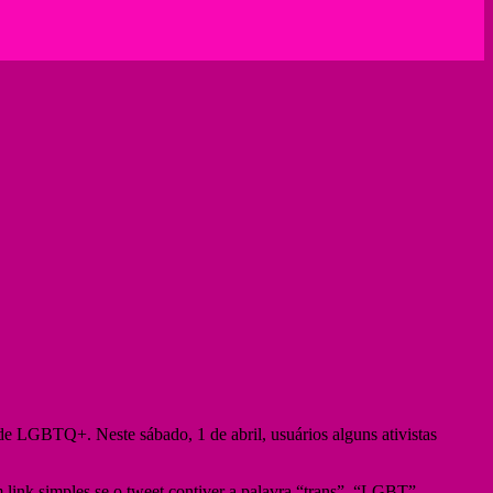
e LGBTQ+. Neste sábado, 1 de abril, usuários alguns ativistas
link simples se o tweet contiver a palavra “trans”, “LGBT”,