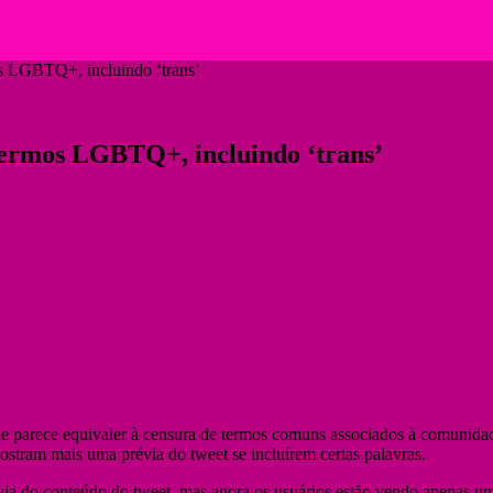
s LGBTQ+, incluindo ‘trans’
ermos LGBTQ+, incluindo ‘trans’
ue parece equivaler à censura de termos comuns associados à comunidad
tram mais uma prévia do tweet se incluírem certas palavras.
a do conteúdo do tweet, mas agora os usuários estão vendo apenas um 