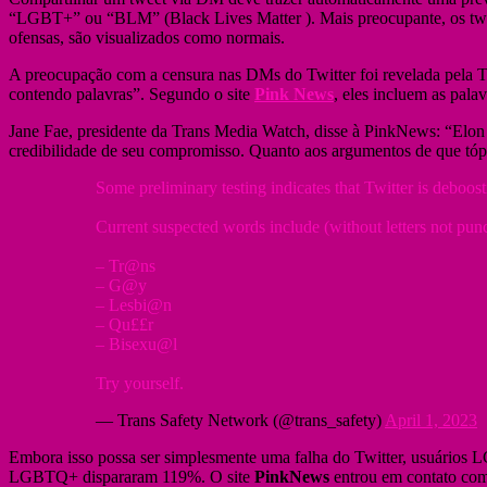
“LGBT+” ou “BLM” (Black Lives Matter ). Mais preocupante, os twee
ofensas, são visualizados como normais.
A preocupação com a censura nas DMs do Twitter foi revelada pela Tr
contendo palavras”. Segundo o site
Pink News
, eles incluem as palav
Jane Fae, presidente da Trans Media Watch, disse à PinkNews: “Elon 
credibilidade de seu compromisso. Quanto aos argumentos de que tópi
Some preliminary testing indicates that Twitter is deboo
Current suspected words include (without letters not punc
– Tr@ns
– G@y
– Lesbi@n
– Qu££r
– Bisexu@l
Try yourself.
— Trans Safety Network (@trans_safety)
April 1, 2023
Embora isso possa ser simplesmente uma falha do Twitter, usuários 
LGBTQ+ dispararam 119%. O site
PinkNews
entrou em contato com 