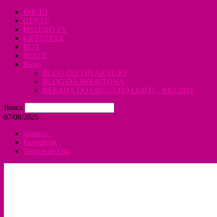
INÍCIO
GENTE
PHEENO TV
LIFESTYLE
HOT
NOITE
Blogs
BLOG DO THI ARAUJO
BLOG DA BEE40TONA
PARADA DO ORGULHO LGBTI – RIO 2024
Busca
07/08/2026
Anuncie
Expediente
Termos de Uso