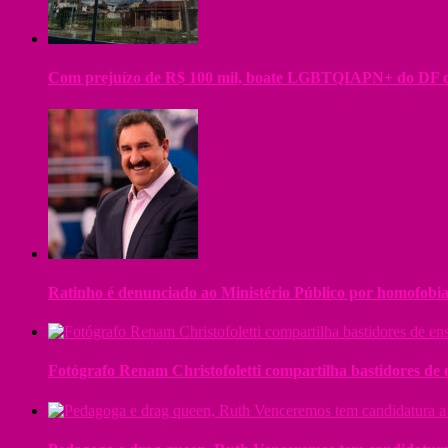
Com prejuízo de R$ 100 mil, boate LGBTQIAPN+ do DF cr
Ratinho é denunciado ao Ministério Público por homofobia 
Fotógrafo Renam Christofoletti compartilha bastidores de 