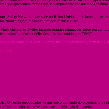
ts que apresentam termos que são amplamente considerados calúnias 
ans Safety Network, com sede no Reino Unido, que relatou que testes 
ras “trans”, “gay”, “lésbica”, “queer” e “bissexual”.
Musk chegou ao Twitter fazendo grandes afirmações sobre seu compromi
cos ‘trans’ podem ser delicados, não faz sentido para DMs”.
sting tweets containing certain words, including preventing them being
tuation):
LGBTQ+ estão preocupados, já que sob o comando do proprietário da pl
o Twitter e não obteve resposta até a publicação da matéria.