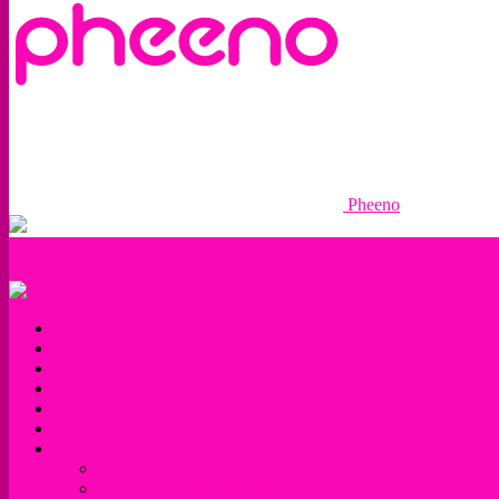
Pheeno
INÍCIO
GENTE
PHEENO TV
LIFESTYLE
HOT
NOITE
Blogs
BLOG DO THI ARAUJO
BLOG DA BEE40TONA