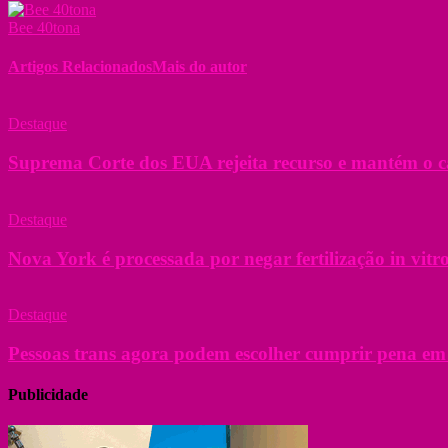
Bee 40tona
Artigos Relacionados
Mais do autor
Destaque
Suprema Corte dos EUA rejeita recurso e mantém o ca
Destaque
Nova York é processada por negar fertilização in vitr
Destaque
Pessoas trans agora podem escolher cumprir pena em
Publicidade