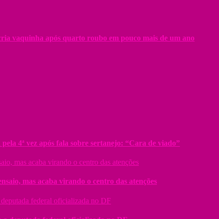
ia vaquinha após quarto roubo em pouco mais de um ano
pela 4ª vez após fala sobre sertanejo: “Cara de viado”
ensaio, mas acaba virando o centro das atenções