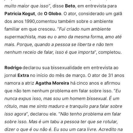
muito maior que isso”
, disse
Beto
, em entrevista para
Patricia Kogut
, de
O Globo
. O ator, considerado um galã
dos anos 1990,comentou também sobre o ambiente
familiar em que cresceu. “
Fui criado num ambiente
supermachista, mas eu o amo da mesma forma, amo até
mais. Porque, quando a pessoa se liberta e não tem
nenhum receio de falar, isso é que importa
“, completou.
Rodrigo
declarou sua bissexualidade em entrevista ao
jornal
Extra
no início do mês de março. O ator de 31 anos
namora a atriz
Agatha Moreira
há cinco anos e afirmou
que não tem nenhum problema em falar sobre isso. “
Eu
nunca expus isso, mas sou um homem bissexual. É um
rótulo, mas me sinto maduro e tranquilo para falar sobre
isso agora
“, declarou ele. “
Não tenho problema em falar
sobre isso. Mas é um tabu a pessoa ter que se rotular,
dizer o que é ou não é. Eu sou um cara livre. Acredito na