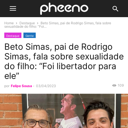
Home
Destaque
Beto Simas, pai de Rodrigo Simas, fala sobre
sexualidade do filho: “Foi...
Destaque
Gente
Beto Simas, pai de Rodrigo
Simas, fala sobre sexualidade
do filho: “Foi libertador para
ele”
109
por
Felipe Sousa
-
03/04/2023