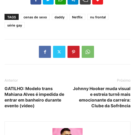
TAGS
cenas de sexo
daddy
Netflix
nu frontal
série gay
Anterior
Próximo
GATILHO: Modelo trans
Johnny Hooker muda visual
Mahiana Alves é impedida de
e estreia turnê mais
entrar em banheiro durante
emocionante da carreira:
evento (vídeo)
Clube da Sofrência