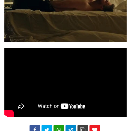
102
35
69