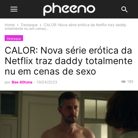
Home
Destaque
CALOR: Nova série erótica da Netflix traz daddy
totalmente nu em cenas...
Destaque
CALOR: Nova série erótica da
Netflix traz daddy totalmente
nu em cenas de sexo
185
por
Bee 40tona
-
19/04/2023