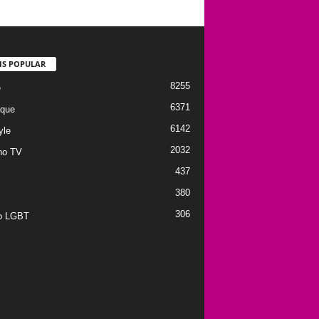
IS POPULAR
8255
e
6371
que
6142
yle
2032
no TV
437
380
306
to LGBT