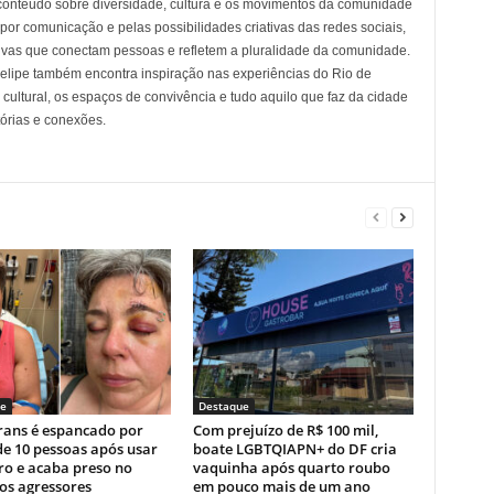
conteúdo sobre diversidade, cultura e os movimentos da comunidade
 comunicação e pelas possibilidades criativas das redes sociais,
tivas que conectam pessoas e refletem a pluralidade da comunidade.
 Felipe também encontra inspiração nas experiências do Rio de
cultural, os espaços de convivência e tudo aquilo que faz da cidade
tórias e conexões.
e
Destaque
rans é espancado por
Com prejuízo de R$ 100 mil,
e 10 pessoas após usar
boate LGBTQIAPN+ do DF cria
ro e acaba preso no
vaquinha após quarto roubo
os agressores
em pouco mais de um ano