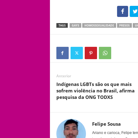
102
TAGS
GAYS
HOMOSSEXUALIDADE
PRESOS
U
Anterior
Indígenas LGBTs são os que mais
sofrem violência no Brasil, afirma
pesquisa da ONG TODXS
Felipe Sousa
Ariano e carioca, Felipe t