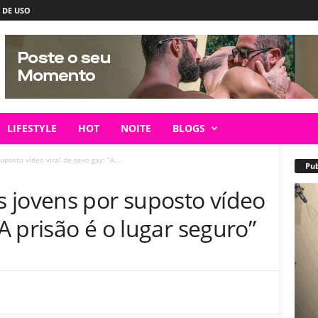
 DE USO
LIFESTYLE
HOT
NOITE
BLOGS
posto vídeo viral de sexo gay: “A...
Pub
 jovens por suposto vídeo
“A prisão é o lugar seguro”