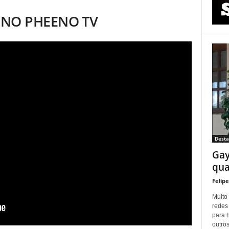
+ NO PHEENO TV
Dest
Gay
qua
Felip
Muito 
redes
para 
outros.