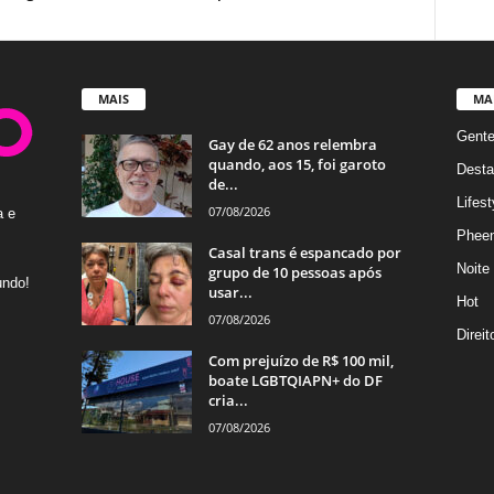
MAIS
MA
Gent
Gay de 62 anos relembra
quando, aos 15, foi garoto
Desta
de...
Lifest
07/08/2026
a e
Phee
Casal trans é espancado por
Noite
grupo de 10 pessoas após
undo!
usar...
Hot
07/08/2026
Direi
Com prejuízo de R$ 100 mil,
boate LGBTQIAPN+ do DF
cria...
07/08/2026