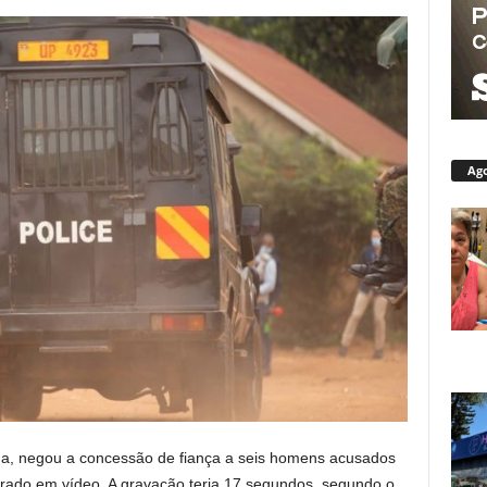
Ago
a, negou a concessão de fiança a seis homens acusados ​​
trado em vídeo. A gravação teria 17 segundos, segundo o