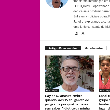
transforma informação em 
LGBTQIAPN+. Apaixonado por
dedica-se a produzir narra
Entre uma notícia e outra,
Janeiro, explorando a cena 
uma fonte constante de his
Artigos Relacionados
Mais do autor
Destaque
Destaqu
Gay de 62 anos relembra
Casal t
quando, aos 15, foi garoto de
grupo d
programa por quatro meses
banhei
sem saber: “Idiotice da minha
lugar d