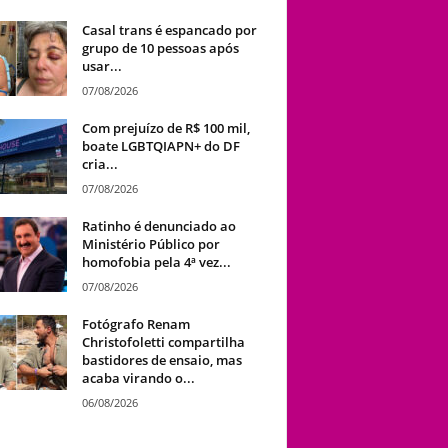
Casal trans é espancado por
grupo de 10 pessoas após
usar...
07/08/2026
Com prejuízo de R$ 100 mil,
boate LGBTQIAPN+ do DF
cria...
07/08/2026
Ratinho é denunciado ao
Ministério Público por
homofobia pela 4ª vez...
07/08/2026
Fotógrafo Renam
Christofoletti compartilha
bastidores de ensaio, mas
acaba virando o...
06/08/2026