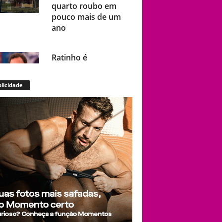
quarto roubo em
pouco mais de um
ano
Ratinho é
denunciado ao
Ministério Público
licidade
por homofobia pela
4ª vez após fala
sobre sertanejo:
“Cara de viado”
Fotógrafo Renam
Christofoletti
compartilha
bastidores de ensaio,
mas acaba virando o
centro das atenções