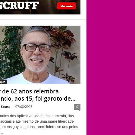
Gay de 62 anos
relembra quando,
aos 15, foi garoto de
programa por
quatro meses sem
saber: “Idiotice da
minha parte”
aque
 de 62 anos relembra
ndo, aos 15, foi garoto de...
e Sousa
-
07/08/2026
0
antes dos aplicativos de relacionamento, das
 sociais e até mesmo de uma maior liberdade
homens gays demonstrarem interesse uns pelos
..