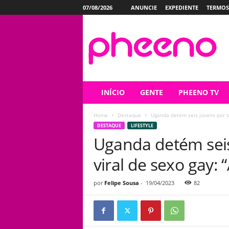
07/08/2026
ANUNCIE
EXPEDIENTE
TERMOS
P
h
e
e
n
o
INÍCIO
GENTE
PHEENO TV
Home
Destaque
Uganda detém seis jovens por su
DESTAQUE
LIFESTYLE
Uganda detém seis
viral de sexo gay: 
por
Felipe Sousa
-
19/04/2023
82