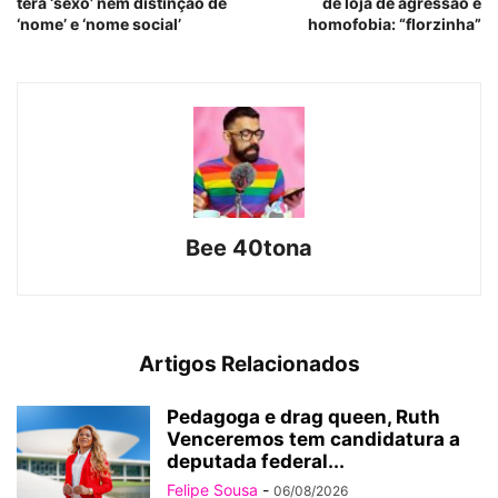
terá ‘sexo’ nem distinção de
de loja de agressão e
‘nome’ e ‘nome social’
homofobia: “florzinha”
Bee 40tona
Artigos Relacionados
Pedagoga e drag queen, Ruth
Venceremos tem candidatura a
deputada federal...
Felipe Sousa
-
06/08/2026