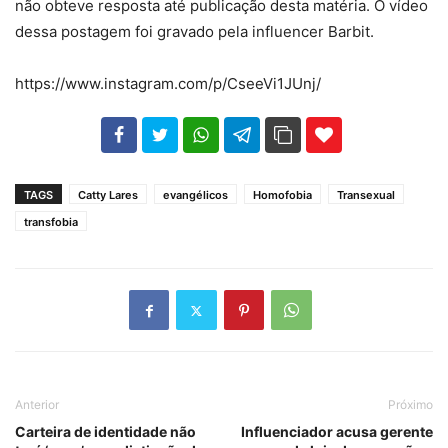
não obteve resposta até publicação desta matéria. O vídeo
dessa postagem foi gravado pela influencer Barbit.
https://www.instagram.com/p/CseeVi1JUnj/
102
35
69
TAGS
Catty Lares
evangélicos
Homofobia
Transexual
transfobia
Anterior
Próximo
Carteira de identidade não
Influenciador acusa gerente