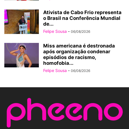
Ativista de Cabo Frio representa
o Brasil na Conferência Mundial
de...
Felipe Sousa
-
06/08/2026
Miss americana é destronada
após organização condenar
episódios de racismo,
homofobia...
Felipe Sousa
-
06/08/2026