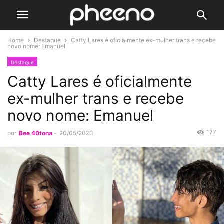
Home
Destaque
Catty Lares é oficialmente ex-mulher trans e recebe
novo nome: Emanuel
Destaque
Catty Lares é oficialmente
ex-mulher trans e recebe
novo nome: Emanuel
177
por
Bee 40tona
-
20/05/2023