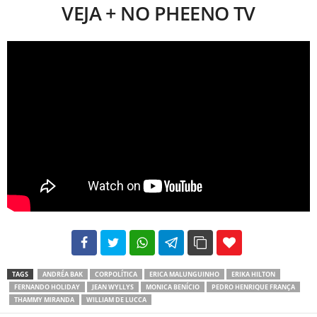
VEJA + NO PHEENO TV
102
35
69
TAGS
ANDRÉA BAK
CORPOLÍTICA
ERICA MALUNGUINHO
ERIKA HILTON
FERNANDO HOLIDAY
JEAN WYLLYS
MONICA BENÍCIO
PEDRO HENRIQUE FRANÇA
THAMMY MIRANDA
WILLIAM DE LUCCA