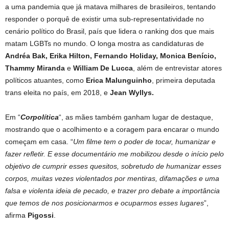
a uma pandemia que já matava milhares de brasileiros, tentando
responder o porquê de existir uma sub-representatividade no
cenário político do Brasil, país que lidera o ranking dos que mais
matam LGBTs no mundo. O longa mostra as candidaturas de
Andréa Bak, Erika Hilton, Fernando Holiday, Monica Benício,
Thammy Miranda
e
William De Lucca
, além de entrevistar atores
políticos atuantes, como
Erica Malunguinho
, primeira deputada
trans eleita no país, em 2018, e
Jean Wyllys.
Em “
Corpolítica
“, as mães também ganham lugar de destaque,
mostrando que o acolhimento e a coragem para encarar o mundo
começam em casa. “
Um filme tem o poder de tocar, humanizar e
fazer refletir. E esse documentário me mobilizou desde o início pelo
objetivo de cumprir esses quesitos, sobretudo de humanizar esses
corpos, muitas vezes violentados por mentiras, difamações e uma
falsa e violenta ideia de pecado, e trazer pro debate a importância
que temos de nos posicionarmos e ocuparmos esses lugares
”,
afirma
Pigossi
.