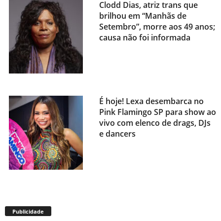
Clodd Dias, atriz trans que
brilhou em “Manhãs de
Setembro”, morre aos 49 anos;
causa não foi informada
É hoje! Lexa desembarca no
Pink Flamingo SP para show ao
vivo com elenco de drags, DJs
e dancers
Envelhecimento acelerado:
pessoas vivendo com HIV
Publicidade
podem ter idade fisiológica