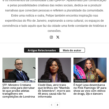
e os movimentos da comunidade LGBTQIAPN+. Apaixonado por comunicação
e pelas possibilidades criativas das redes sociais, dedica-se a produzir
narrativas que conectam pessoas e refletem a pluralidade da comunidade.
Entre uma notícia e outra, Felipe também encontra inspiração nas
experiências do Rio de Janeiro, explorando a cena cultural, os espaços de
convivência e tudo aquilo que faz da cidade uma fonte constante de histórias e
conexões.
Artigos Relacionados
Mais do autor
Destaque
Destaque
Destaque
STF: Ministro Cristiano
Clodd Dias, atriz trans
É hoje! Lexa desembarca
Zanin vota para derrubar
que brilhou em “Manhãs
no Pink Flamingo SP para
lei que proíbe atletas
de Setembro”, morre aos
show ao vivo com elenco
transgênero em
49 anos; causa não foi
de drags, DJs e dancers
competições de Londrina
informada