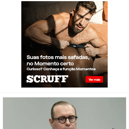
superior à real, aponta
relatório internacional
Gay de 62 anos relembra
quando, aos 15, foi garoto de
programa por quatro meses
sem saber: “Idiotice da minha
parte”
STF: Ministro Cristiano Zanin
vota para derrubar lei que
proíbe atletas transgênero em
competições de Londrina