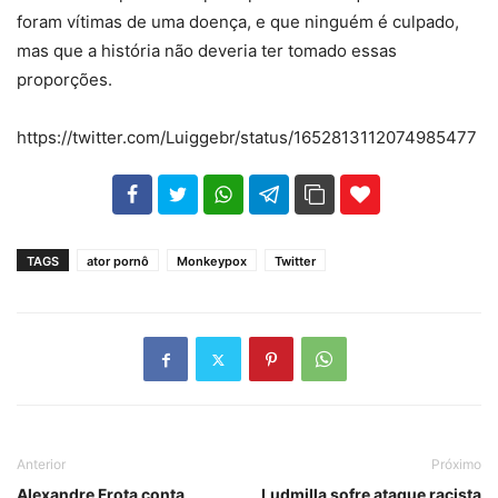
foram vítimas de uma doença, e que ninguém é culpado,
mas que a história não deveria ter tomado essas
proporções.
https://twitter.com/Luiggebr/status/1652813112074985477
102
35
69
TAGS
ator pornô
Monkeypox
Twitter
Anterior
Próximo
Alexandre Frota conta
Ludmilla sofre ataque racista