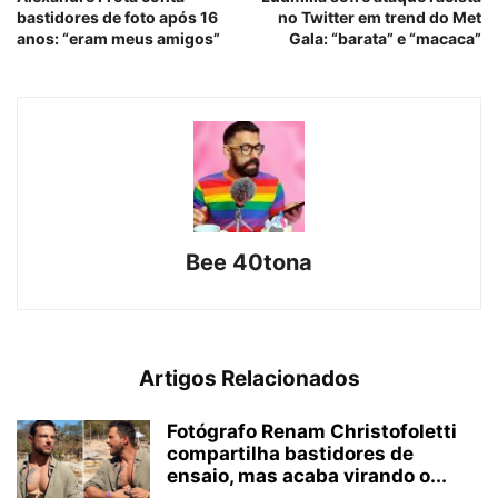
bastidores de foto após 16
no Twitter em trend do Met
anos: “eram meus amigos”
Gala: “barata” e “macaca”
Bee 40tona
Artigos Relacionados
Fotógrafo Renam Christofoletti
compartilha bastidores de
ensaio, mas acaba virando o...