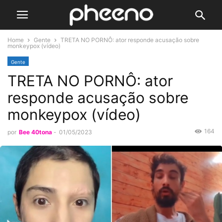
Home
Gente
TRETA NO PORNÔ: ator responde acusação sobre
monkeypox (vídeo)
Gente
TRETA NO PORNÔ: ator
responde acusação sobre
monkeypox (vídeo)
164
por
Bee 40tona
-
01/05/2023