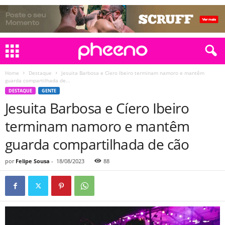
Home
Destaque
Jesuita Barbosa e Cíero Ibeiro terminam namoro e mantêm
guarda compartilhada de...
DESTAQUE
GENTE
Jesuita Barbosa e Cíero Ibeiro
terminam namoro e mantêm
guarda compartilhada de cão
por
Felipe Sousa
-
18/08/2023
88