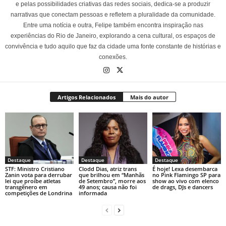
e pelas possibilidades criativas das redes sociais, dedica-se a produzir
narrativas que conectam pessoas e refletem a pluralidade da comunidade.
Entre uma notícia e outra, Felipe também encontra inspiração nas
experiências do Rio de Janeiro, explorando a cena cultural, os espaços de
convivência e tudo aquilo que faz da cidade uma fonte constante de histórias e
conexões.
Artigos Relacionados
Mais do autor
Destaque
Destaque
Destaque
STF: Ministro Cristiano
Clodd Dias, atriz trans
É hoje! Lexa desembarca
Zanin vota para derrubar
que brilhou em “Manhãs
no Pink Flamingo SP para
lei que proíbe atletas
de Setembro”, morre aos
show ao vivo com elenco
transgênero em
49 anos; causa não foi
de drags, DJs e dancers
competições de Londrina
informada