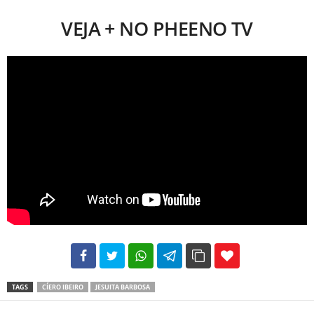
VEJA + NO PHEENO TV
102
35
69
TAGS
CÍERO IBEIRO
JESUITA BARBOSA