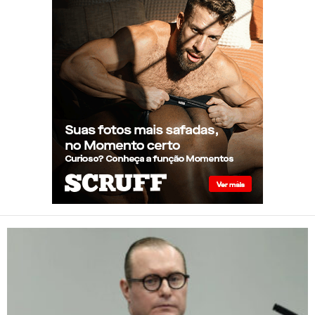
superior à real, aponta
relatório internacional
Gay de 62 anos relembra
quando, aos 15, foi garoto de
programa por quatro meses
sem saber: “Idiotice da minha
parte”
STF: Ministro Cristiano Zanin
vota para derrubar lei que
proíbe atletas transgênero em
competições de Londrina