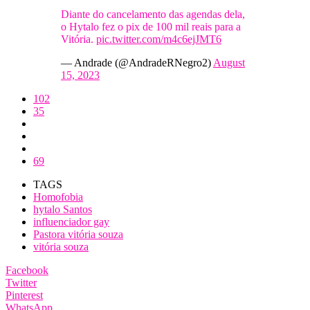
Diante do cancelamento das agendas dela,
o Hytalo fez o pix de 100 mil reais para a
Vitória.
pic.twitter.com/m4c6ejJMT6
— Andrade (@AndradeRNegro2)
August
15, 2023
102
35
69
TAGS
Homofobia
hytalo Santos
influenciador gay
Pastora vitória souza
vitória souza
Facebook
Twitter
Pinterest
WhatsApp