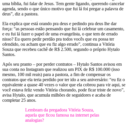
uma bíblia, fui falar de Jesus. Tem gente ligando, querendo cancelar
agenda, sendo o que único motivo que fui lá foi pregar a palavra de
deus”, diz a pastora.
Ela explica que está orando pra deus e pedindo pra deus lhe dar
força: “as pessoas estão pensando que fui lá celebrar um casamento,
e eu fui lá fazer o papel de uma evangelista, o que tem de errado
nisso? Eu quero pedir perdão pra todos vocês que eu possa ter
ofendido, ou acham que eu fiz algo errado”, continua a Vitória
Souza que recebeu cachê de R$ 2.500, segundo o próprio Hytalo
Santos.
Após seu pranto – por perder contratos – Hytalo Santos avisou em
sua conta no Instagram que realizou um PIX de R$ 100.000 (isso
mesmo, 100 mil reais) para a pastora, a fim de compensar os
contratos que ela teria perdido por ter ido a seu aniversário: “eu fiz o
equivalente a quase 40 vezes o valor que ela cobrou para vir aqui, se
você estava feliz vendo Vitória chorando, pode ficar triste de novo”,
avisa Hytalo, que acumula milhões de seguidores e acaba de
completar 25 anos.
Lembram da pregadora Vitória Souza,
aquela que ficou famosa na internet pelas
analogias?