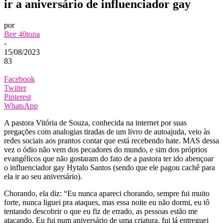
ir a aniversário de influenciador gay
por
Bee 40tona
-
15/08/2023
83
Facebook
Twitter
Pinterest
WhatsApp
A pastora Vitória de Souza, conhecida na internet por suas
pregações com analogias tiradas de um livro de autoajuda, veio às
redes sociais aos prantos contar que está recebendo hate. MAS dessa
vez o ódio não vem dos pecadores do mundo, e sim dos próprios
evangélicos que não gostaram do fato de a pastora ter ido abençoar
o influenciador gay Hytalo Santos (sendo que ele pagou cachê para
ela ir ao seu aniversário).
Chorando, ela diz: “Eu nunca apareci chorando, sempre fui muito
forte, nunca liguei pra ataques, mas essa noite eu não dormi, eu tô
tentando descobrir o que eu fiz de errado, as pessoas estão me
atacando. Eu fui num aniversário de uma criatura, fui lá entreguei