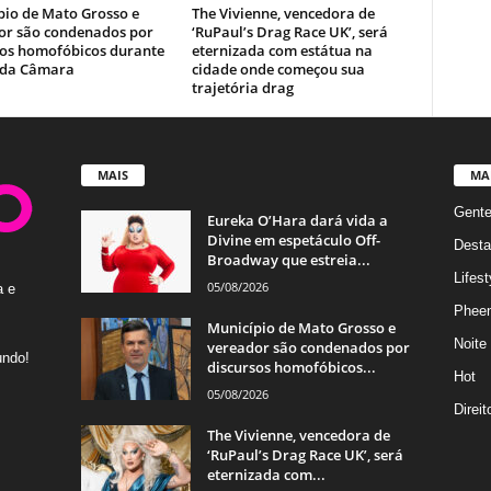
pio de Mato Grosso e
The Vivienne, vencedora de
or são condenados por
‘RuPaul’s Drag Race UK’, será
sos homofóbicos durante
eternizada com estátua na
 da Câmara
cidade onde começou sua
trajetória drag
MAIS
MA
Gent
Eureka O’Hara dará vida a
Divine em espetáculo Off-
Desta
Broadway que estreia...
Lifest
05/08/2026
a e
Phee
Município de Mato Grosso e
Noite
vereador são condenados por
undo!
discursos homofóbicos...
Hot
05/08/2026
Direi
The Vivienne, vencedora de
‘RuPaul’s Drag Race UK’, será
eternizada com...