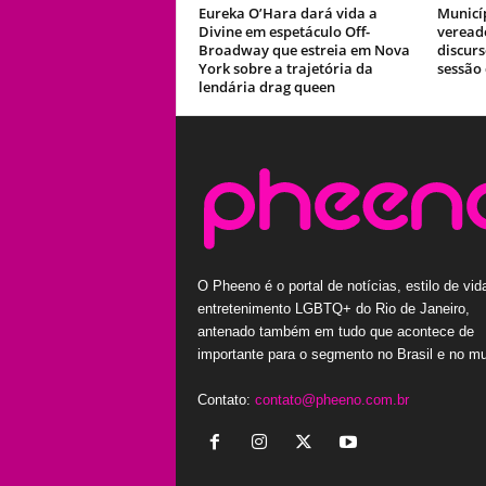
Eureka O’Hara dará vida a
Municí
Divine em espetáculo Off-
veread
Broadway que estreia em Nova
discur
York sobre a trajetória da
sessão
lendária drag queen
O Pheeno é o portal de notícias, estilo de vid
entretenimento LGBTQ+ do Rio de Janeiro,
antenado também em tudo que acontece de
importante para o segmento no Brasil e no m
Contato:
contato@pheeno.com.br