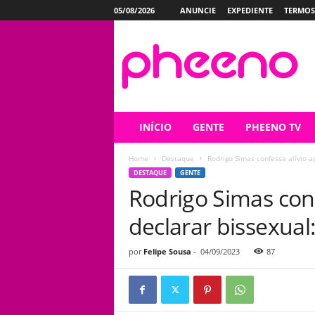
05/08/2026
ANUNCIE
EXPEDIENTE
TERMOS
P
h
e
e
n
o
INÍCIO
GENTE
PHEENO TV
Home
Destaque
Rodrigo Simas confessa alívio a
DESTAQUE
GENTE
Rodrigo Simas conf
declarar bissexual
por
Felipe Sousa
-
04/09/2023
87