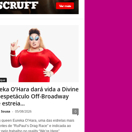
Davenport
Eureka O’Hara dará
vida a Divine em
espetáculo Off-
Broadway que
estreia em Nova
York sobre a
trajetória da lendária
drag queen
aque
eka O’Hara dará vida a Divine
espetáculo Off-Broadway
estreia...
e Sousa
-
05/08/2026
0
g queen Eureka O’Hara, uma das estrelas mais
ntes de “RuPaul’s Drag Race” e indicada ao
elo trabalho no reality “We’re Here”,...