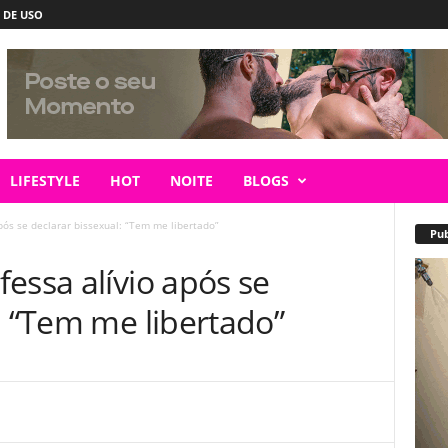
 DE USO
LIFESTYLE
HOT
NOITE
BLOGS
pós se declarar bissexual: “Tem me libertado”
Pub
essa alívio após se
: “Tem me libertado”