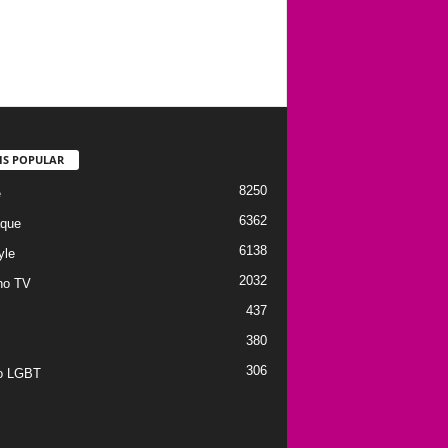
IS POPULAR
8250
e
6362
que
6138
yle
2032
no TV
437
380
306
to LGBT