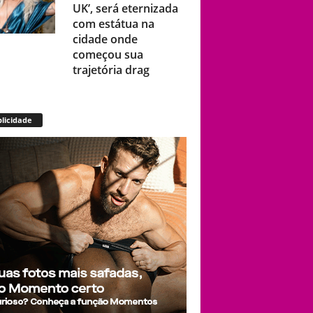
UK’, será eternizada
com estátua na
cidade onde
começou sua
trajetória drag
Após título da Copa,
licidade
estrelas do futebol
espanhol viram
assunto na web por
fotos “românticas”
em iate
Presença de
Shangela faz estrelas
de RuPaul’s Drag
Race abandonarem
festa de aniversário
de Kennedy