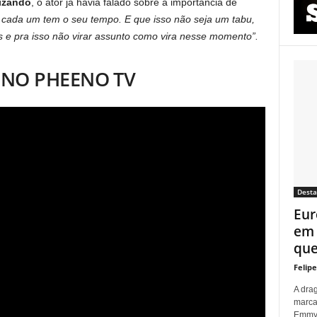
izando
, o ator já havia falado sobre a importância de
 cada um tem o seu tempo. E que isso não seja um tabu,
 e pra isso não virar assunto como vira nesse momento”.
+ NO PHEENO TV
Dest
Eur
em 
que 
Felip
A dra
marca
Emmy p