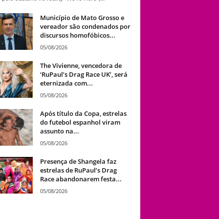
Município de Mato Grosso e
vereador são condenados por
discursos homofóbicos...
05/08/2026
The Vivienne, vencedora de
‘RuPaul’s Drag Race UK’, será
eternizada com...
05/08/2026
Após título da Copa, estrelas
do futebol espanhol viram
assunto na...
05/08/2026
Presença de Shangela faz
estrelas de RuPaul’s Drag
Race abandonarem festa...
05/08/2026