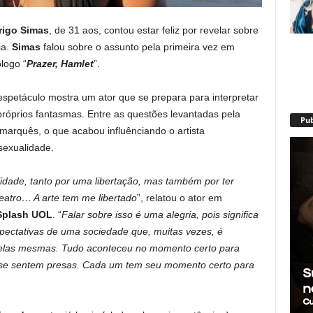
rigo Simas
, de 31 aos, contou estar feliz por revelar sobre
ia.
Simas
falou sobre o assunto pela primeira vez em
logo “
Prazer, Hamlet
”.
espetáculo mostra um ator que se prepara para interpretar
 próprios fantasmas. Entre as questões levantadas pela
Pub
amarquês, o que acabou influênciando o artista
sexualidade.
alidade, tanto por uma libertação, mas também por ter
eatro… A arte tem me libertado
”, relatou o ator em
Splash UOL
. “
Falar sobre isso é uma alegria, pois significa
ectativas de uma sociedade que, muitas vezes, é
 elas mesmas. Tudo aconteceu no momento certo para
se sentem presas. Cada um tem seu momento certo para