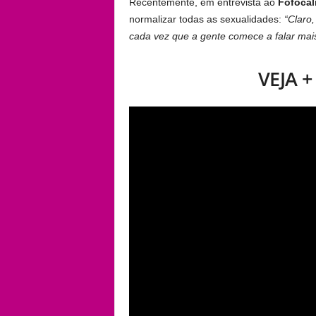
Recentemente, em entrevista ao
Fofocal
normalizar todas as sexualidades:
“Claro,
cada vez que a gente comece a falar mais
VEJA 