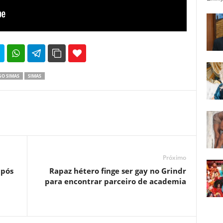
35
69
O SIMAS
SIMAS
Próximo
após
Rapaz hétero finge ser gay no Grindr
para encontrar parceiro de academia