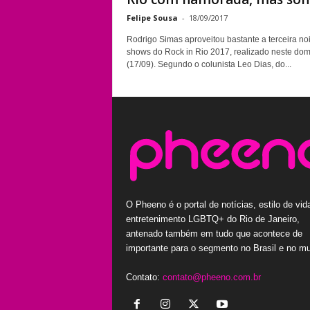
Felipe Sousa
-
18/09/2017
Rodrigo Simas aproveitou bastante a terceira noi
shows do Rock in Rio 2017, realizado neste do
(17/09). Segundo o colunista Leo Dias, do...
O Pheeno é o portal de notícias, estilo de vid
entretenimento LGBTQ+ do Rio de Janeiro,
antenado também em tudo que acontece de
importante para o segmento no Brasil e no m
Contato:
contato@pheeno.com.br