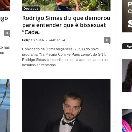
Destaque
igo
Rodrigo Simas diz que demorou
para entender que é bissexual:
“Cada...
0
Felipe Sousa
-
24/01/2024
0
Ag
ço nas
Convidado da última terça-feira (23/01) do novo
o...
programa "Na Piscina Com Fê Paes Leme", do GNT,
Rodrigo Simas compartilhou com a apresentadora os
desafios enfrentados...