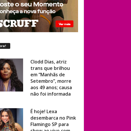
ora!
Clodd Dias, atriz
trans que brilhou
em “Manhãs de
Setembro”, morre
aos 49 anos; causa
não foi informada
É hoje! Lexa
desembarca no Pink
Flamingo SP para
show ao vivo com