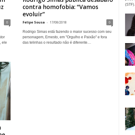
(STF).
uz
contra homofobia: “Vamos
evoluir”
0
Felipe Sousa
-
17/08/2018
0
Rodrigo Simas está fazendo o maior sucesso com seu
tor
personagem, Ernesto, em "Orgulho e Paixão" e fora
, ele
das telinhas o resultado não é diferente....
n
...