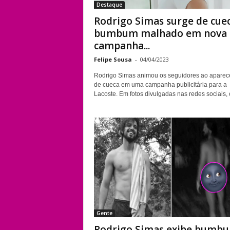
Destaque
Rodrigo Simas surge de cuec
bumbum malhado em nova
campanha...
Felipe Sousa
-
04/04/2023
Rodrigo Simas animou os seguidores ao aparec
de cueca em uma campanha publicitária para a
Lacoste. Em fotos divulgadas nas redes sociais, o
Gente
Rodrigo Simas exibe bumb