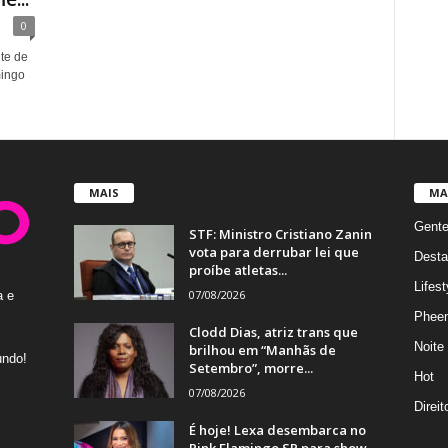
0
te de
mingo
MAIS
MA
Gent
STF: Ministro Cristiano Zanin
vota para derrubar lei que
Desta
proíbe atletas...
Lifest
07/08/2026
a e
Phee
Clodd Dias, atriz trans que
Noite
brilhou em “Manhãs de
undo!
Setembro”, morre...
Hot
07/08/2026
Direi
É hoje! Lexa desembarca no
Pink Flamingo SP para show