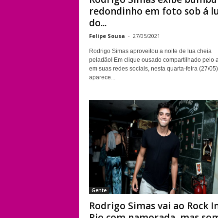
redondinho em foto sob á l
do...
Felipe Sousa
-
27/05/2021
Rodrigo Simas aproveitou a noite de lua cheia
peladão! Em clique ousado compartilhado pelo a
em suas redes sociais, nesta quarta-feira (27/05)
aparece...
Gente
Rodrigo Simas vai ao Rock I
Rio com namorada, mas some