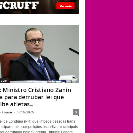
STF: Ministro
Cristiano Zanin vota
para derrubar lei
que proíbe atletas
transgênero em
competições de
Londrina
aque
: Ministro Cristiano Zanin
a para derrubar lei que
íbe atletas...
e Sousa
-
07/08/2026
0
ei de Londrina (PR) que impede pessoas trans
rticiparem de competições esportivas municipais
ser derrubada pelo Supremo Tribunal Federal