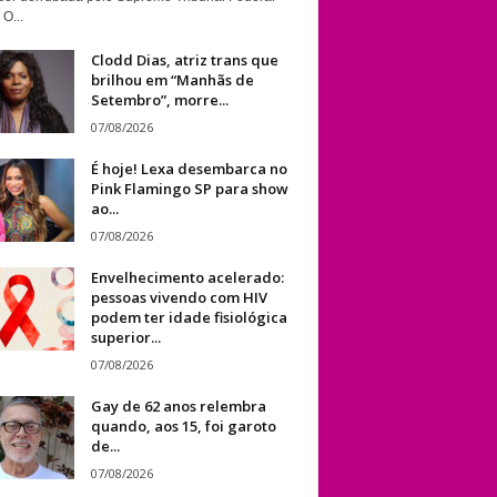
 O...
Clodd Dias, atriz trans que
brilhou em “Manhãs de
Setembro”, morre...
07/08/2026
É hoje! Lexa desembarca no
Pink Flamingo SP para show
ao...
07/08/2026
Envelhecimento acelerado:
pessoas vivendo com HIV
podem ter idade fisiológica
superior...
07/08/2026
Gay de 62 anos relembra
quando, aos 15, foi garoto
de...
07/08/2026