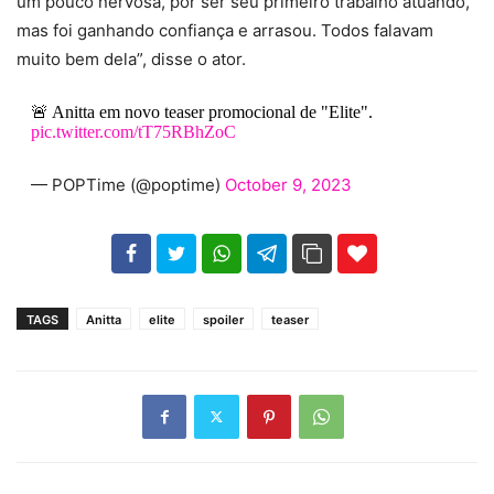
um pouco nervosa, por ser seu primeiro trabalho atuando,
mas foi ganhando confiança e arrasou. Todos falavam
muito bem dela”, disse o ator.
🚨 Anitta em novo teaser promocional de "Elite".
pic.twitter.com/tT75RBhZoC
— POPTime (@poptime)
October 9, 2023
102
35
69
TAGS
Anitta
elite
spoiler
teaser