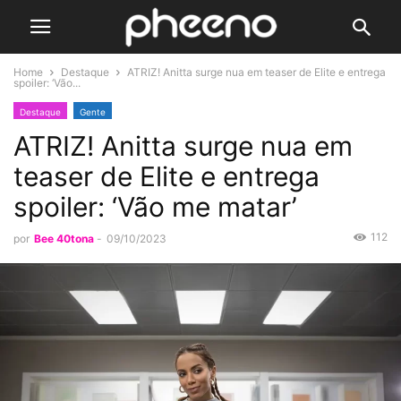
Home
Destaque
ATRIZ! Anitta surge nua em teaser de Elite e entrega
spoiler: ‘Vão...
Destaque
Gente
ATRIZ! Anitta surge nua em
teaser de Elite e entrega
spoiler: ‘Vão me matar’
112
por
Bee 40tona
-
09/10/2023