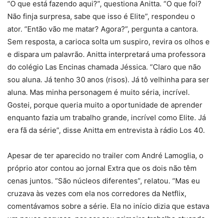
“O que está fazendo aqui?”, questiona Anitta. “O que foi?
Não finja surpresa, sabe que isso é Elite”, respondeu o
ator. “Então vão me matar? Agora?”, pergunta a cantora.
Sem resposta, a carioca solta um suspiro, revira os olhos e
e dispara um palavrão. Anitta interpretará uma professora
do colégio Las Encinas chamada Jéssica. “Claro que não
sou aluna. Já tenho 30 anos (risos). Já tô velhinha para ser
aluna. Mas minha personagem é muito séria, incrível.
Gostei, porque queria muito a oportunidade de aprender
enquanto fazia um trabalho grande, incrível como Elite. Já
era fã da série”, disse Anitta em entrevista à rádio Los 40.
Apesar de ter aparecido no trailer com André Lamoglia, o
próprio ator contou ao jornal Extra que os dois não têm
cenas juntos. “São núcleos diferentes”, relatou. “Mas eu
cruzava às vezes com ela nos corredores da Netflix,
comentávamos sobre a série. Ela no início dizia que estava