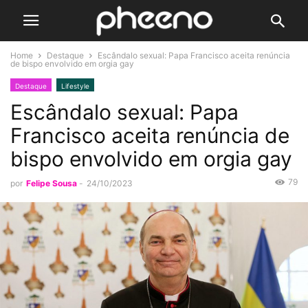
Home
Destaque
Escândalo sexual: Papa Francisco aceita renúncia
de bispo envolvido em orgia gay
Destaque
Lifestyle
Escândalo sexual: Papa
Francisco aceita renúncia de
bispo envolvido em orgia gay
79
por
Felipe Sousa
-
24/10/2023