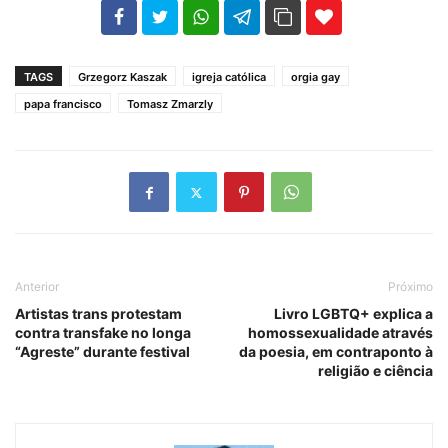
102
35
69
TAGS
Grzegorz Kaszak
igreja católica
orgia gay
papa francisco
Tomasz Zmarzly
Anterior
Próximo
Artistas trans protestam
Livro LGBTQ+ explica a
contra transfake no longa
homossexualidade através
“Agreste” durante festival
da poesia, em contraponto à
religião e ciência