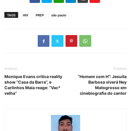
TAGS
HIV
PREP
são paulo
Anterior
Próximo
Monique Evans critica reality
“Homem com H”: Jesuíta
show “Casa da Barra”, e
Barbosa viverá Ney
Carlinhos Maia reage: “Vac*
Matogrosso em
velha”
cinebiografia do cantor