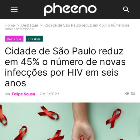
Home
Destaque
Cidade de São Paulo reduz em 45% o número de
novas infecções...
Destaque
Lifestyle
Cidade de São Paulo reduz
em 45% o número de novas
infecções por HIV em seis
anos
82
por
Felipe Sousa
-
29/11/2023