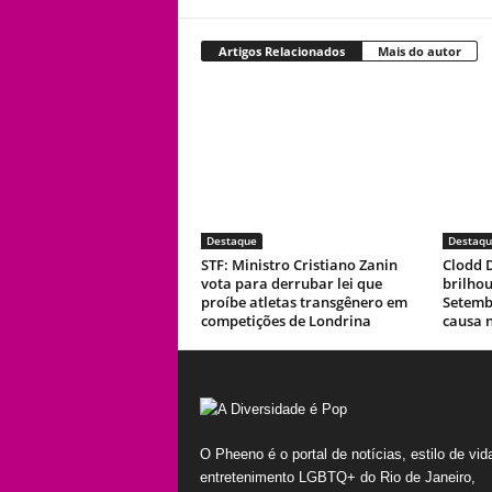
Artigos Relacionados
Mais do autor
Destaque
Destaqu
STF: Ministro Cristiano Zanin
Clodd D
vota para derrubar lei que
brilho
proíbe atletas transgênero em
Setemb
competições de Londrina
causa 
O Pheeno é o portal de notícias, estilo de vid
entretenimento LGBTQ+ do Rio de Janeiro,