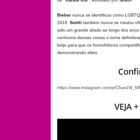
de
“
Karate Kid
“,
estrelado por
Smith
.
Bieber
nunca se identificou como LGBT
2018.
Smith
também nunca se rotulou of
sido um grande aliado ao longo dos anos
nenhuma dessas coisas o torna definit
beijo para que os homofóbicos compartil
demonstrando afeto.
Conf
https://www.instagram.com/p/C5ue1W_M
VEJA 