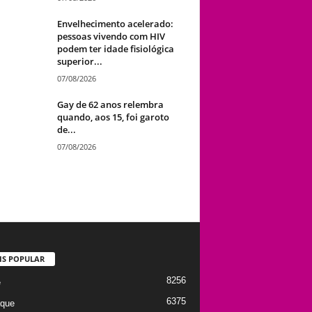
Envelhecimento acelerado:
pessoas vivendo com HIV
podem ter idade fisiológica
superior...
07/08/2026
Gay de 62 anos relembra
quando, aos 15, foi garoto
de...
07/08/2026
IS POPULAR
8256
e
6375
que