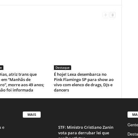
e
Destaque
ias, atriz trans que
É hoje! Lexa desembarca no
u em “Manhãs de
Pink Flamingo SP para show ao
ro”, morre aos 49 anos;
vivo com elenco de drags, DJs e
não foi informada
dancers
MAIS
MA
Gent
STF: Ministro Cristiano Zanin
a e
vota para derrubar lei que
Desta