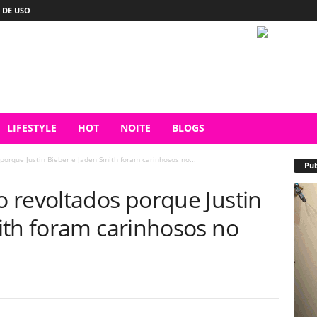
 DE USO
LIFESTYLE
HOT
NOITE
BLOGS
orque Justin Bieber e Jaden Smith foram carinhosos no...
Pub
 revoltados porque Justin
ith foram carinhosos no