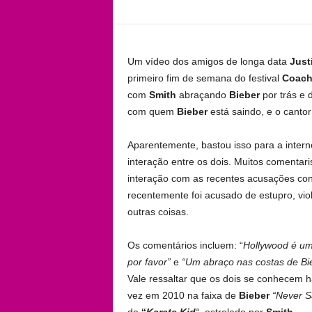
Um vídeo dos amigos de longa data
Just
primeiro fim de semana do festival
Coach
com
Smith
abraçando
Bieber
por trás e
com quem
Bieber
está saindo, e o canto
Aparentemente, bastou isso para a inter
interação entre os dois. Muitos comenta
interação com as recentes acusações co
recentemente foi acusado de estupro, vio
outras coisas.
Os comentários incluem: “
Hollywood é um 
por favor”
e
“Um abraço nas costas de Bie
Vale ressaltar que os dois se conhecem 
vez em 2010 na faixa de
Bieber
“Never S