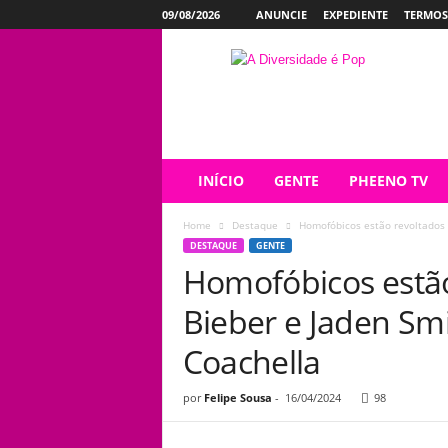
09/08/2026
ANUNCIE
EXPEDIENTE
TERMOS
P
h
e
e
n
o
INÍCIO
GENTE
PHEENO TV
Home
Destaque
Homofóbicos estão revoltados p
DESTAQUE
GENTE
Homofóbicos estão
Bieber e Jaden Sm
Coachella
por
Felipe Sousa
-
16/04/2024
98