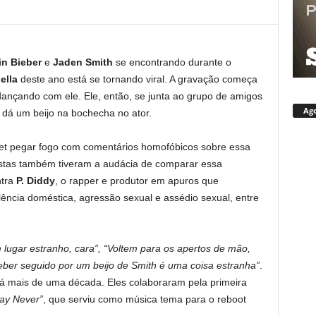
in Bieber
e
Jaden Smith
se encontrando durante o
ella
deste ano está se tornando viral. A gravação começa
 dançando com ele. Ele, então, se junta ao grupo de amigos
Ago
r dá um beijo na bochecha no ator.
net pegar fogo com comentários homofóbicos sobre essa
ristas também tiveram a audácia de comparar essa
ntra
P. Diddy
, o rapper e produtor em apuros que
lência doméstica, agressão sexual e assédio sexual, entre
lugar estranho, cara”, “Voltem para os apertos de mão,
ber seguido por um beijo de Smith é uma coisa estranha”
.
há mais de uma década. Eles colaboraram pela primeira
ay Never”
, que serviu como música tema para o reboot