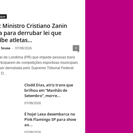
aque
: Ministro Cristiano Zanin
a para derrubar lei que
be atletas...
e Sousa
-
07/08/2026
0
ei de Londrina (PR) que impede pessoas trans
rticiparem de competições esportivas municipais
ser derrubada pelo Supremo Tribunal Federal
 O...
Clodd Dias, atriz trans que
brilhou em “Manhãs de
Setembro”, morre...
07/08/2026
É hoje! Lexa desembarca no
Pink Flamingo SP para show
ao...
07/08/2026