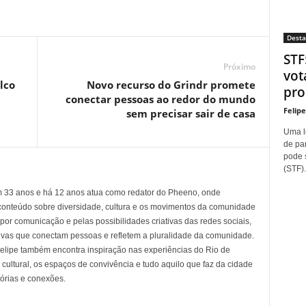
Dest
STF
Próximo
vot
lco
Novo recurso do Grindr promete
proí
conectar pessoas ao redor do mundo
Felip
sem precisar sair de casa
Uma l
de pa
pode 
(STF).
em 33 anos e há 12 anos atua como redator do Pheeno, onde
conteúdo sobre diversidade, cultura e os movimentos da comunidade
 comunicação e pelas possibilidades criativas das redes sociais,
tivas que conectam pessoas e refletem a pluralidade da comunidade.
 Felipe também encontra inspiração nas experiências do Rio de
cultural, os espaços de convivência e tudo aquilo que faz da cidade
tórias e conexões.