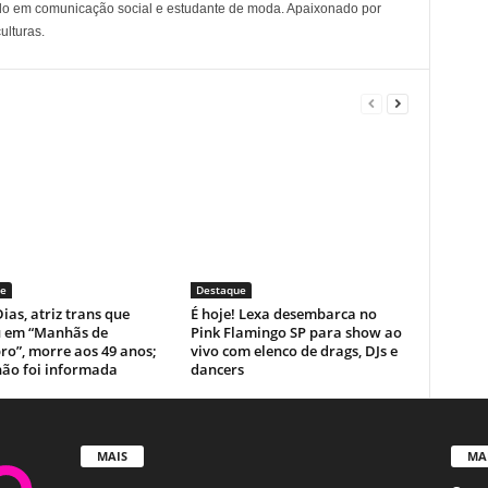
o em comunicação social e estudante de moda. Apaixonado por
ulturas.
e
Destaque
ias, atriz trans que
É hoje! Lexa desembarca no
u em “Manhãs de
Pink Flamingo SP para show ao
ro”, morre aos 49 anos;
vivo com elenco de drags, DJs e
não foi informada
dancers
MAIS
MA