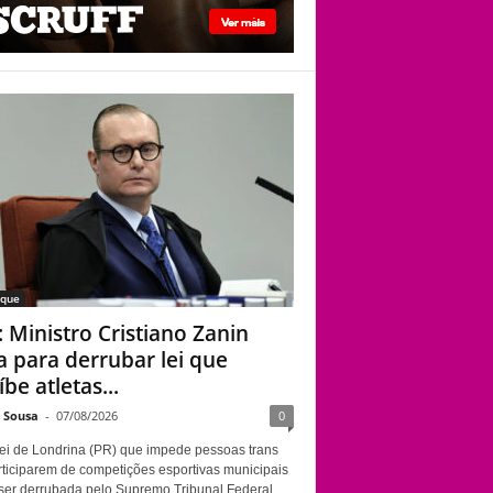
STF: Ministro
Cristiano Zanin vota
para derrubar lei que
proíbe atletas
transgênero em
competições de
Londrina
aque
: Ministro Cristiano Zanin
a para derrubar lei que
be atletas...
e Sousa
-
07/08/2026
0
ei de Londrina (PR) que impede pessoas trans
rticiparem de competições esportivas municipais
ser derrubada pelo Supremo Tribunal Federal