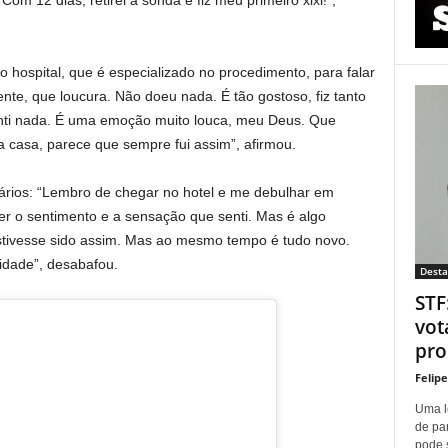
o hospital, que é especializado no procedimento, para falar
te, que loucura. Não doeu nada. É tão gostoso, fiz tanto
 senti nada. É uma emoção muito louca, meu Deus. Que
a casa, parece que sempre fui assim”, afirmou.
tários: “Lembro de chegar no hotel e me debulhar em
ver o sentimento e a sensação que senti. Mas é algo
stivesse sido assim. Mas ao mesmo tempo é tudo novo.
idade”, desabafou.
Dest
STF
vot
proí
Felip
Uma l
de pa
pode 