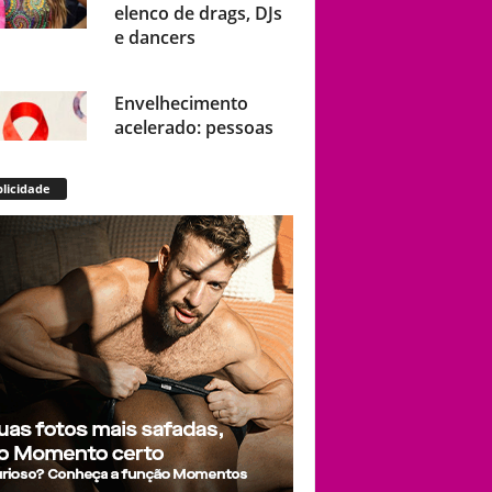
elenco de drags, DJs
e dancers
Envelhecimento
acelerado: pessoas
vivendo com HIV
podem ter idade
licidade
fisiológica superior à
real, aponta relatório
internacional
Gay de 62 anos
relembra quando,
aos 15, foi garoto de
programa por
quatro meses sem
saber: “Idiotice da
minha parte”