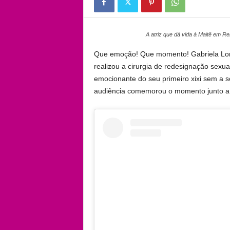
A atriz que dá vida à Maitê em R
Que emoção! Que momento! Gabriela Lora
realizou a cirurgia de redesignação sexua
emocionante do seu primeiro xixi sem a 
audiência comemorou o momento junto a 