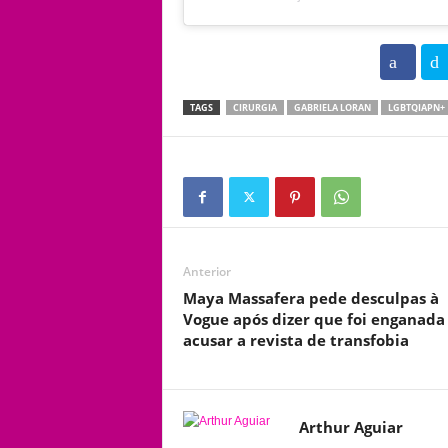
102
TAGS
CIRURGIA
GABRIELA LORAN
LGBTQIAPN+
Anterior
Maya Massafera pede desculpas à
Vogue após dizer que foi enganada
acusar a revista de transfobia
Arthur Aguiar