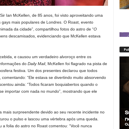
 Sir Ian McKellen, de 85 anos, foi visto aproveitando uma
s gays mais populares de Londres. O Roast, evento
imada da cidade”, compartilhou fotos do astro de “
O
ens descamisados, evidenciando que McKellen estava
Pub
cebida, e causou um verdadeiro alvoroço entre os
 informações do
Daily Mail
, McKellen foi flagrado na pista de
osfera festiva. Um dos presentes declarou que todos
, comentando: “Ele estava se divertindo muito absorvendo
scentou ainda: “Todos ficaram boquiabertos quando o
o se importar com nada no mundo”, mostrando que ele
a mais surpreendente devido ao seu recente incidente no
turou o pulso e lascou uma vértebra após uma queda.
 a folia do astro no Roast comentou: “Você nunca