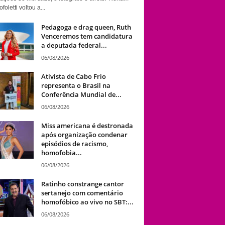
foletti voltou a...
Pedagoga e drag queen, Ruth
Venceremos tem candidatura
a deputada federal...
06/08/2026
Ativista de Cabo Frio
representa o Brasil na
Conferência Mundial de...
06/08/2026
Miss americana é destronada
após organização condenar
episódios de racismo,
homofobia...
06/08/2026
Ratinho constrange cantor
sertanejo com comentário
homofóbico ao vivo no SBT:...
06/08/2026