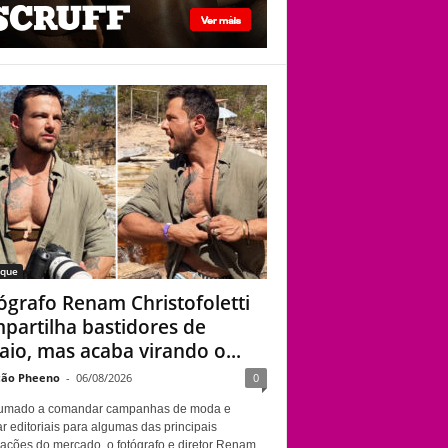
viado”
Fotógrafo Renam
Christofoletti
compartilha
bastidores de ensaio,
mas acaba virando o
centro das atenções
aque
ógrafo Renam Christofoletti
partilha bastidores de
aio, mas acaba virando o...
ão Pheeno
-
06/08/2026
0
umado a comandar campanhas de moda e
r editoriais para algumas das principais
cações do mercado, o fotógrafo e diretor Renam