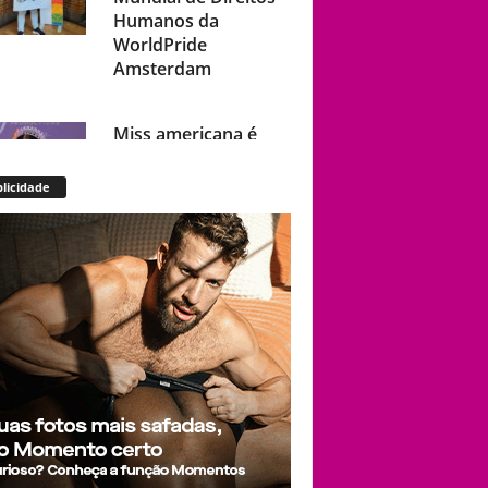
Humanos da
WorldPride
Amsterdam
Miss americana é
destronada após
organização
licidade
condenar episódios
de racismo,
homofobia e
transfobia: “Não
toleramos”
Ratinho constrange
cantor sertanejo
com comentário
homofóbico ao vivo
no SBT: “Você está
com uma cara de