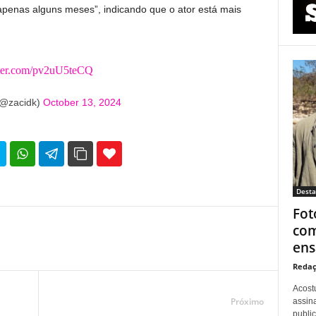
 apenas alguns meses”, indicando que o ator está mais
tter.com/pv2uU5teCQ
(@zacidk)
October 13, 2024
35
69
Dest
Fot
com
ens
Redaç
Acost
Próximo
assina
publi