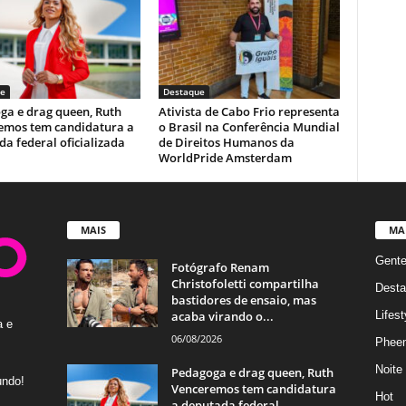
e
Destaque
ga e drag queen, Ruth
Ativista de Cabo Frio representa
emos tem candidatura a
o Brasil na Conferência Mundial
a federal oficializada
de Direitos Humanos da
WorldPride Amsterdam
MAIS
MA
Gent
Fotógrafo Renam
Christofoletti compartilha
Desta
bastidores de ensaio, mas
acaba virando o...
Lifest
a e
06/08/2026
Phee
Noite
Pedagoga e drag queen, Ruth
undo!
Venceremos tem candidatura
Hot
a deputada federal...