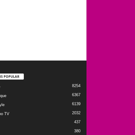
IS POPULAR
8254
e
6367
que
6139
yle
2032
no TV
437
380