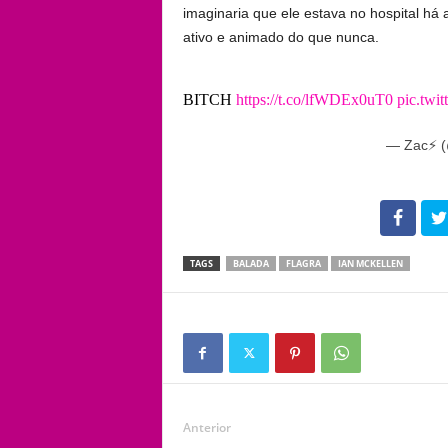
imaginaria que ele estava no hospital há
ativo e animado do que nunca.
BITCH
https://t.co/lfWDEx0uT0
pic.twi
— Zac⚡️ 
102
TAGS
BALADA
FLAGRA
IAN MCKELLEN
Anterior