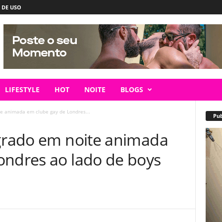
 DE USO
LIFESTYLE
HOT
NOITE
BLOGS
te animada em clube gay de Londres...
Pub
agrado em noite animada
ondres ao lado de boys