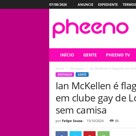
07/08/2026
ANUNCIE
EXPEDIENTE
TERMOS
P
h
e
e
n
o
INÍCIO
GENTE
PHEENO TV
Home
Destaque
Ian McKellen é flagrado em noi
DESTAQUE
GENTE
Ian McKellen é fl
em clube gay de L
sem camisa
por
Felipe Sousa
-
15/10/2024
86