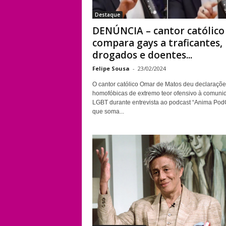
Destaque
DENÚNCIA – cantor católico
compara gays a traficantes,
drogados e doentes...
Felipe Sousa
-
23/02/2024
O cantor católico Omar de Matos deu declaraçõe
homofóbicas de extremo teor ofensivo à comuni
LGBT durante entrevista ao podcast “Anima PodC
que soma...