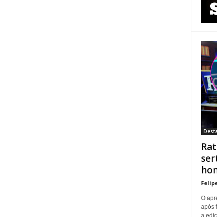
Dest
Rat
ser
hom
Felip
O apre
após 
a ediç