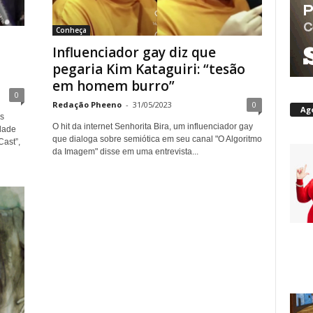
Conheça
Influenciador gay diz que
pegaria Kim Kataguiri: “tesão
em homem burro”
0
Redação Pheeno
-
31/05/2023
0
Ag
s
O hit da internet Senhorita Bira, um influenciador gay
dade
que dialoga sobre semiótica em seu canal "O Algoritmo
ast”,
da Imagem" disse em uma entrevista...