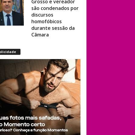
são condenados por
discursos
homofóbicos
durante sessão da
Câmara
The Vivienne,
blicidade
vencedora de
‘RuPaul’s Drag Race
UK’, será eternizada
com estátua na
cidade onde
começou sua
trajetória drag
Após título da Copa,
estrelas do futebol
espanhol viram
assunto na web por