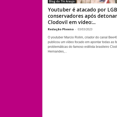
Blog do Thi Araujo
Youtuber é atacado por LG
conservadores após detona
Clodovil em vídeo:...
Redação Pheeno
-
03/03/2023
O youtuber Marcio Rolim, criador do canal Bee4
publicou um vídeo focado em apontar todas as f
problemáticas do famoso estilista brasileiro Clod
Hernandes,...