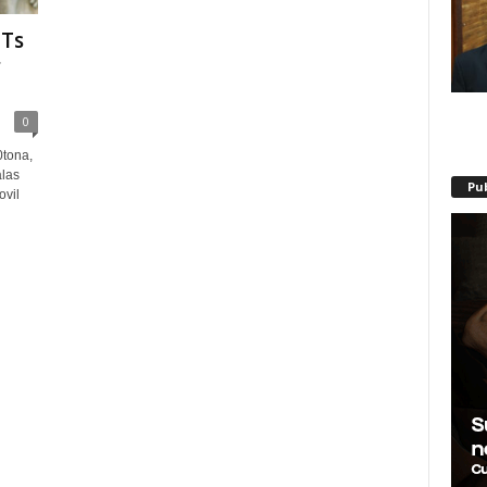
BTs
r
0
0tona,
alas
Pu
ovil