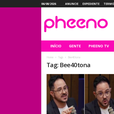
06/08/2026
ANUNCIE
EXPEDIENTE
TERMO
P
h
e
e
n
o
INÍCIO
GENTE
PHEENO TV
Home
Tags
Bee40tona
Tag: Bee40tona