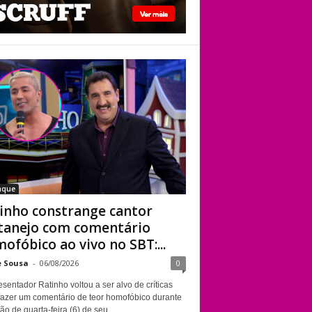
fotos “românticas”
em iate
Ratinho constrange
cantor sertanejo
com comentário
homofóbico ao vivo
no SBT: “Você está
com uma cara de
viado”
aque
inho constrange cantor
tanejo com comentário
ofóbico ao vivo no SBT:...
e Sousa
-
06/08/2026
0
sentador Ratinho voltou a ser alvo de críticas
fazer um comentário de teor homofóbico durante
ão de quarta-feira (6) de seu...