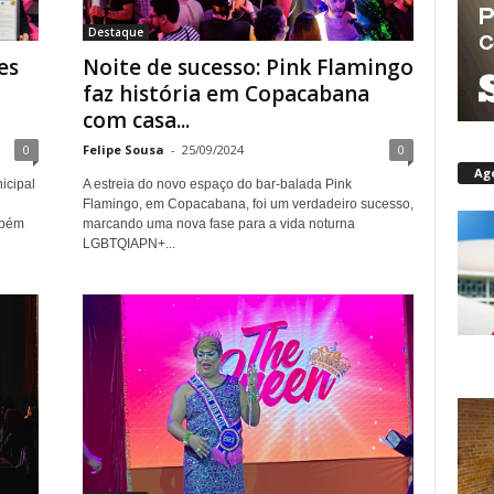
Destaque
es
Noite de sucesso: Pink Flamingo
faz história em Copacabana
com casa...
0
Felipe Sousa
-
25/09/2024
0
Ag
icipal
A estreia do novo espaço do bar-balada Pink
Flamingo, em Copacabana, foi um verdadeiro sucesso,
mbém
marcando uma nova fase para a vida noturna
LGBTQIAPN+...