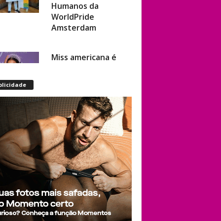
Humanos da
WorldPride
Amsterdam
Miss americana é
destronada após
organização
blicidade
condenar episódios
de racismo,
homofobia e
transfobia: “Não
toleramos”
Ratinho constrange
cantor sertanejo
com comentário
homofóbico ao vivo
no SBT: “Você está
com uma cara de