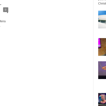
.
Christo
0
feira
.