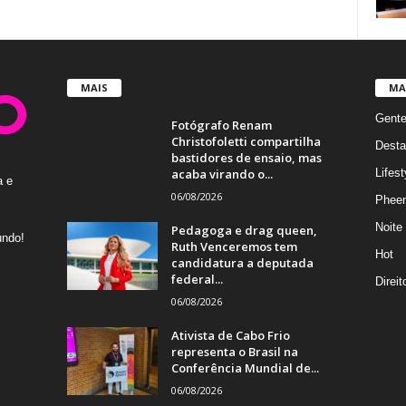
MAIS
MA
Gent
Fotógrafo Renam
Christofoletti compartilha
Desta
bastidores de ensaio, mas
acaba virando o...
Lifest
a e
06/08/2026
Phee
Noite
Pedagoga e drag queen,
undo!
Ruth Venceremos tem
Hot
candidatura a deputada
federal...
Direi
06/08/2026
Ativista de Cabo Frio
representa o Brasil na
Conferência Mundial de...
06/08/2026