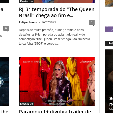
Destaque
pa
RJ: 3ª temporada do “The Queen
Brasil” chega ao fim e...
Felipe Sousa
-
26/07/2023
0
0
Depois de muita pressão, humor, drama e bons
desafios, a 3ª temporada do aclamado reality de
do
competição "The Queen Brasil" chegou ao fim nesta
Pu
terça-feira (25/07) e coroou...
Destaque
 the
Paramount+ divulga trailer de