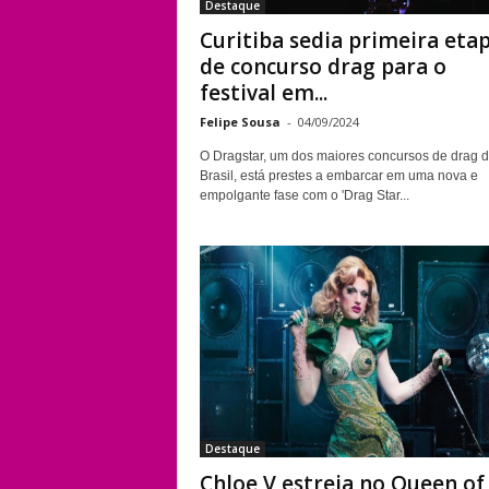
Destaque
Curitiba sedia primeira eta
de concurso drag para o
festival em...
Felipe Sousa
-
04/09/2024
O Dragstar, um dos maiores concursos de drag 
Brasil, está prestes a embarcar em uma nova e
empolgante fase com o 'Drag Star...
Destaque
Chloe V estreia no Queen of