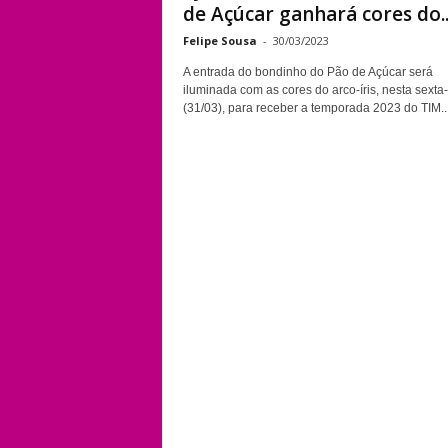
de Açúcar ganhará cores do..
Felipe Sousa
-
30/03/2023
A entrada do bondinho do Pão de Açúcar será
iluminada com as cores do arco-íris, nesta sexta-
(31/03), para receber a temporada 2023 do TIM..