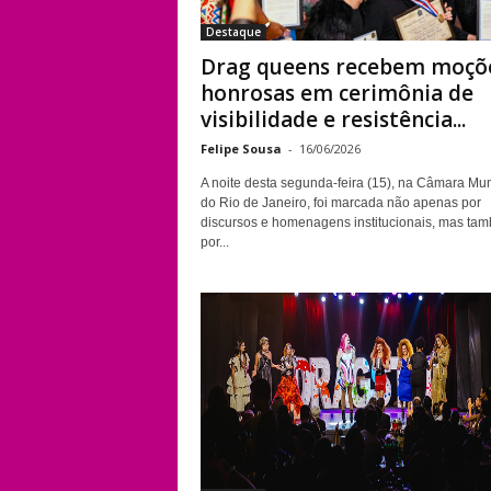
Destaque
Drag queens recebem moçõ
honrosas em cerimônia de
visibilidade e resistência...
Felipe Sousa
-
16/06/2026
A noite desta segunda-feira (15), na Câmara Mun
do Rio de Janeiro, foi marcada não apenas por
discursos e homenagens institucionais, mas ta
por...