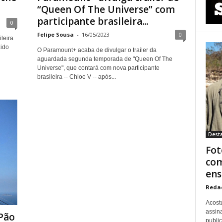
“Queen Of The Universe” com
participante brasileira...
0
Felipe Sousa
-
16/05/2023
0
leira
zido
O Paramount+ acaba de divulgar o trailer da
aguardada segunda temporada de "Queen Of The
Universe", que contará com nova participante
brasileira -- Chloe V -- após...
Dest
Fot
com
ens
Reda
Acost
assina
Pão
publi