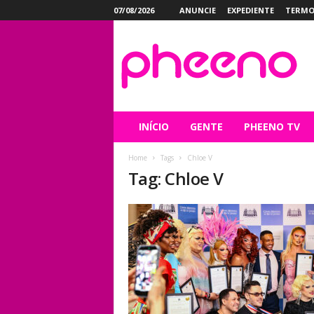
07/08/2026
ANUNCIE
EXPEDIENTE
TERMO
P
h
e
e
n
o
INÍCIO
GENTE
PHEENO TV
Home
Tags
Chloe V
Tag: Chloe V