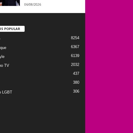
06/08/2026
IS POPULAR
8254
e
6367
que
6139
yle
2032
no TV
437
380
306
to LGBT