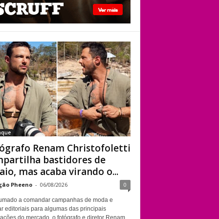
viado”
Fotógrafo Renam
Christofoletti
compartilha
bastidores de
ensaio, mas acaba
virando o centro das
atenções
aque
ógrafo Renam Christofoletti
partilha bastidores de
aio, mas acaba virando o...
ção Pheeno
-
06/08/2026
0
umado a comandar campanhas de moda e
r editoriais para algumas das principais
cações do mercado, o fotógrafo e diretor Renam