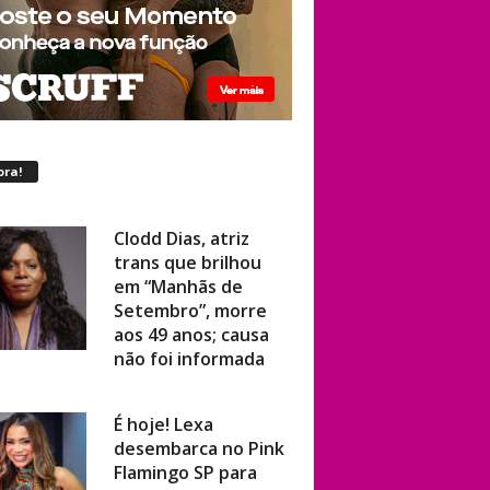
ora!
Clodd Dias, atriz
trans que brilhou
em “Manhãs de
Setembro”, morre
aos 49 anos; causa
não foi informada
É hoje! Lexa
desembarca no Pink
Flamingo SP para
show ao vivo com