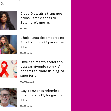
 O...
Clodd Dias, atriz trans que
brilhou em “Manhãs de
Setembro”, morre...
07/08/2026
É hoje! Lexa desembarca no
Pink Flamingo SP para show
ao...
07/08/2026
Envelhecimento acelerado:
pessoas vivendo com HIV
podem ter idade fisiológica
superior...
07/08/2026
Gay de 62 anos relembra
quando, aos 15, foi garoto
de...
07/08/2026