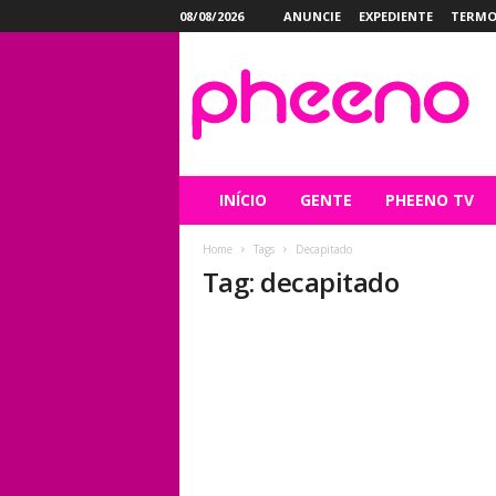
08/08/2026
ANUNCIE
EXPEDIENTE
TERMO
P
h
e
e
n
o
INÍCIO
GENTE
PHEENO TV
Home
Tags
Decapitado
Tag: decapitado