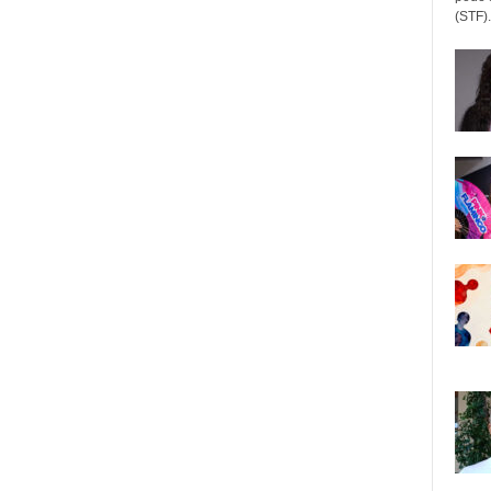
(STF).