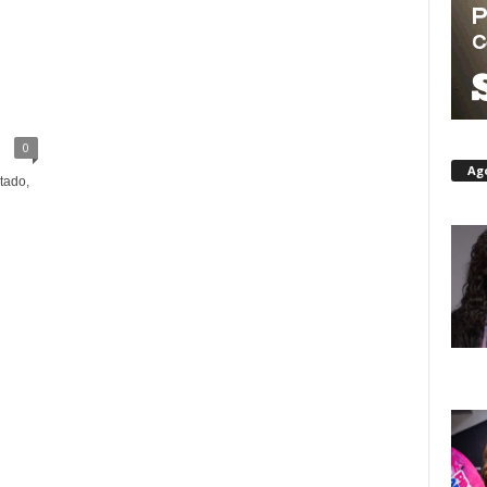
0
Ag
tado,