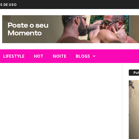
S DE USO
LIFESTYLE
HOT
NOITE
BLOGS
Pu