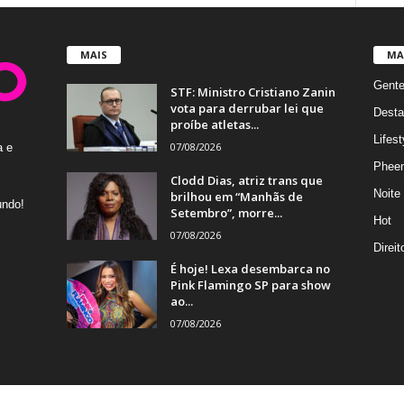
MAIS
MA
Gent
STF: Ministro Cristiano Zanin
vota para derrubar lei que
Desta
proíbe atletas...
Lifest
07/08/2026
a e
Phee
Clodd Dias, atriz trans que
Noite
brilhou em “Manhãs de
undo!
Setembro”, morre...
Hot
07/08/2026
Direi
É hoje! Lexa desembarca no
Pink Flamingo SP para show
ao...
07/08/2026