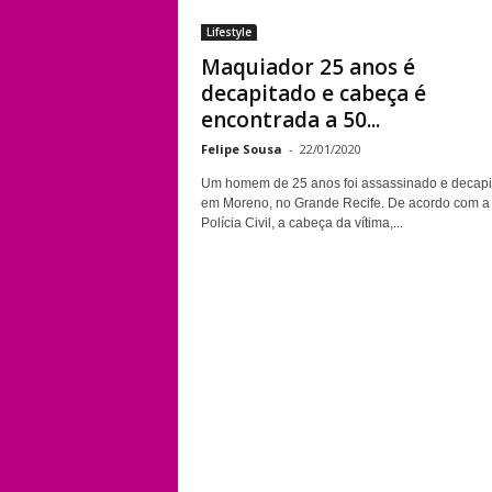
Lifestyle
Maquiador 25 anos é
decapitado e cabeça é
encontrada a 50...
Felipe Sousa
-
22/01/2020
Um homem de 25 anos foi assassinado e decapi
em Moreno, no Grande Recife. De acordo com a
Polícia Civil, a cabeça da vítima,...