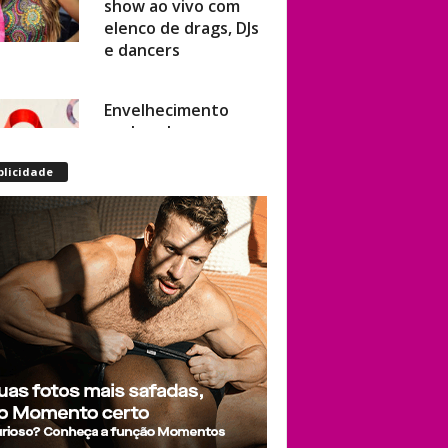
elenco de drags, DJs
e dancers
Envelhecimento
acelerado: pessoas
vivendo com HIV
podem ter idade
blicidade
fisiológica superior à
real, aponta
relatório
internacional
Gay de 62 anos
relembra quando,
aos 15, foi garoto de
programa por
quatro meses sem
saber: “Idiotice da
minha parte”