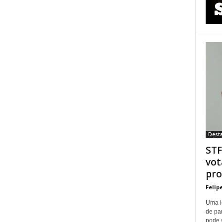
Dest
STF
vot
pro
Felip
Uma l
de pa
pode 