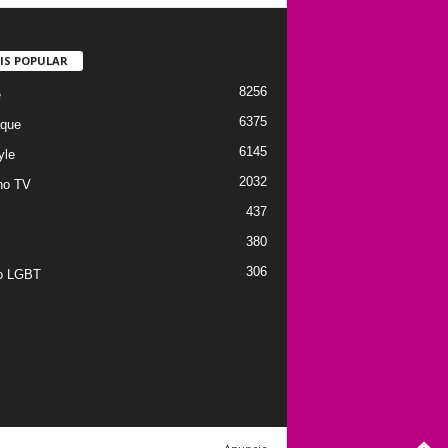
IS POPULAR
8256
e
6375
que
6145
yle
2032
no TV
437
380
306
to LGBT