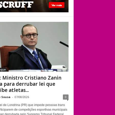
STF: Ministro
Cristiano Zanin vota
para derrubar lei
que proíbe atletas
transgênero em
competições de
Londrina
aque
: Ministro Cristiano Zanin
a para derrubar lei que
íbe atletas...
e Sousa
-
07/08/2026
0
ei de Londrina (PR) que impede pessoas trans
rticiparem de competições esportivas municipais
ser derrubada pelo Supremo Tribunal Federal