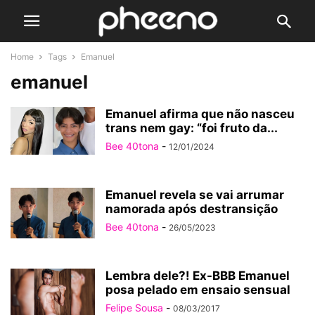
Home
Tags
Emanuel
emanuel
Emanuel afirma que não nasceu
trans nem gay: “foi fruto da...
Bee 40tona
-
12/01/2024
Emanuel revela se vai arrumar
namorada após destransição
Bee 40tona
-
26/05/2023
Lembra dele?! Ex-BBB Emanuel
posa pelado em ensaio sensual
Felipe Sousa
-
08/03/2017