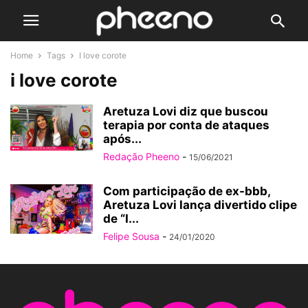
Home
Tags
I love corote
i love corote
Aretuza Lovi diz que buscou
terapia por conta de ataques
após...
Redação Pheeno
-
15/06/2021
Com participação de ex-bbb,
Aretuza Lovi lança divertido clipe
de “I...
Felipe Sousa
-
24/01/2020