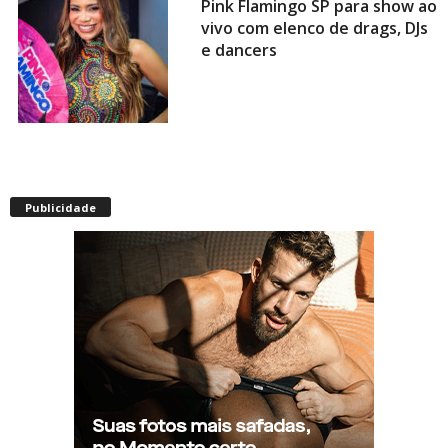
Pink Flamingo SP para show ao
vivo com elenco de drags, DJs
e dancers
Envelhecimento acelerado:
pessoas vivendo com HIV
Publicidade
podem ter idade fisiológica
superior à real, aponta
relatório internacional
Gay de 62 anos relembra
quando, aos 15, foi garoto de
programa por quatro meses
sem saber: “Idiotice da minha