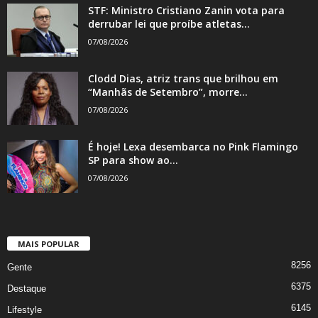
STF: Ministro Cristiano Zanin vota para
derrubar lei que proíbe atletas...
07/08/2026
Clodd Dias, atriz trans que brilhou em
“Manhãs de Setembro”, morre...
07/08/2026
É hoje! Lexa desembarca no Pink Flamingo
SP para show ao...
07/08/2026
MAIS POPULAR
8256
Gente
6375
Destaque
6145
Lifestyle