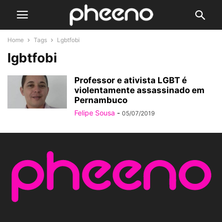
Home
Tags
Lgbtfobi
lgbtfobi
Professor e ativista LGBT é
violentamente assassinado em
Pernambuco
Felipe Sousa
-
05/07/2019