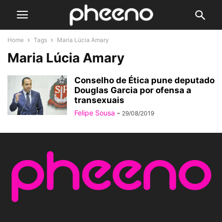
Home
Tags
Maria Lúcia Amary
Maria Lúcia Amary
Conselho de Ética pune deputado
Douglas Garcia por ofensa a
transexuais
Felipe Sousa
-
29/08/2019