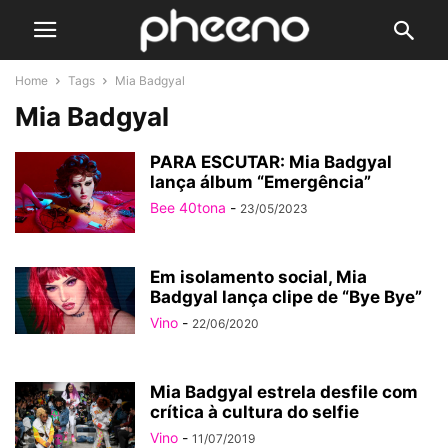
Home
Tags
Mia Badgyal
Mia Badgyal
PARA ESCUTAR: Mia Badgyal
lança álbum “Emergência”
Bee 40tona
-
23/05/2023
Em isolamento social, Mia
Badgyal lança clipe de “Bye Bye”
Vino
-
22/06/2020
Mia Badgyal estrela desfile com
crítica à cultura do selfie
Vino
-
11/07/2019