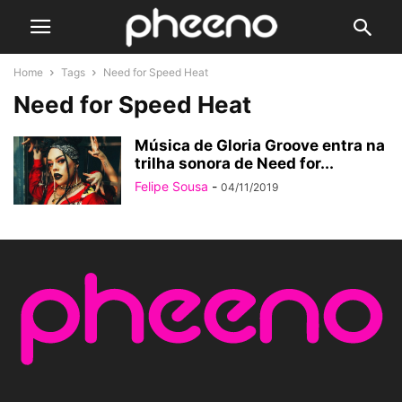
Home
Tags
Need for Speed Heat
Need for Speed Heat
Música de Gloria Groove entra na
trilha sonora de Need for...
Felipe Sousa
-
04/11/2019