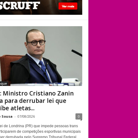
STF: Ministro
Cristiano Zanin vota
para derrubar lei
que proíbe atletas
transgênero em
competições de
Londrina
aque
: Ministro Cristiano Zanin
a para derrubar lei que
íbe atletas...
e Sousa
-
07/08/2026
0
ei de Londrina (PR) que impede pessoas trans
rticiparem de competições esportivas municipais
ser derrubada pelo Supremo Tribunal Federal