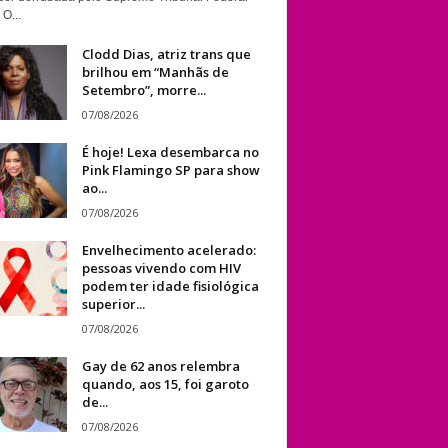
 O...
Clodd Dias, atriz trans que
brilhou em “Manhãs de
Setembro”, morre...
07/08/2026
É hoje! Lexa desembarca no
Pink Flamingo SP para show
ao...
07/08/2026
Envelhecimento acelerado:
pessoas vivendo com HIV
podem ter idade fisiológica
superior...
07/08/2026
Gay de 62 anos relembra
quando, aos 15, foi garoto
de...
07/08/2026