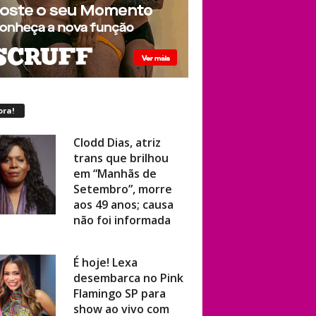
ora!
Clodd Dias, atriz
trans que brilhou
em “Manhãs de
Setembro”, morre
aos 49 anos; causa
não foi informada
É hoje! Lexa
desembarca no Pink
Flamingo SP para
show ao vivo com