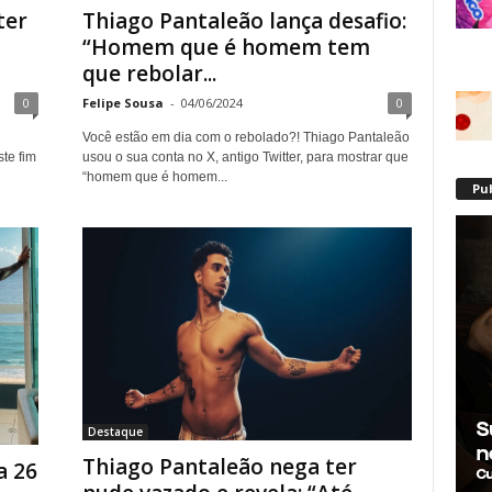
ter
Thiago Pantaleão lança desafio:
“Homem que é homem tem
que rebolar...
0
Felipe Sousa
-
04/06/2024
0
Você estão em dia com o rebolado?! Thiago Pantaleão
te fim
usou o sua conta no X, antigo Twitter, para mostrar que
“homem que é homem...
Pu
Destaque
Thiago Pantaleão nega ter
a 26