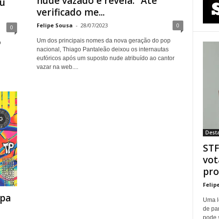
nude vazado e revela: “Até
nu
verificado me...
Felipe Sousa
-
28/07/2023
0
0
Um dos principais nomes da nova geração do pop
o
nacional, Thiago Pantaleão deixou os internautas
eufóricos após um suposto nude atribuído ao cantor
vazar na web....
Dest
STF
vot
pro
Felip
apa
Uma l
de pa
pode 