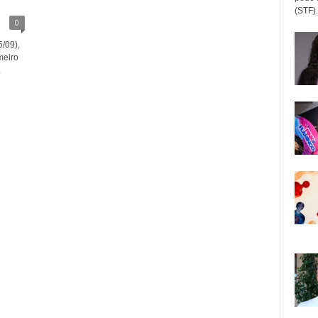
(STF).
0
5/09),
meiro
.