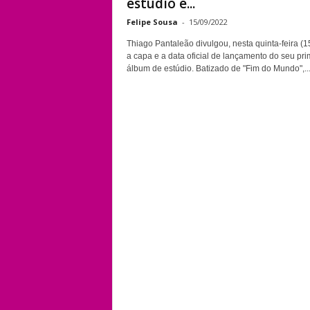
estúdio e...
Felipe Sousa
-
15/09/2022
Thiago Pantaleão divulgou, nesta quinta-feira (1
a capa e a data oficial de lançamento do seu pri
álbum de estúdio. Batizado de "Fim do Mundo",..