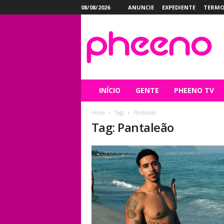
08/08/2026
ANUNCIE
EXPEDIENTE
TERMO
P
h
e
e
n
o
INÍCIO
GENTE
PHEENO TV
Home
Tags
Pantaleão
Tag: Pantaleão