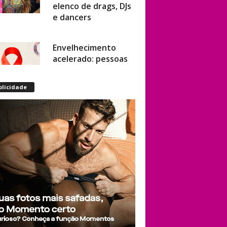
elenco de drags, DJs
e dancers
Envelhecimento
acelerado: pessoas
vivendo com HIV
podem ter idade
blicidade
fisiológica superior à
real, aponta
relatório
internacional
Gay de 62 anos
relembra quando,
aos 15, foi garoto de
programa por
quatro meses sem
saber: “Idiotice da
minha parte”