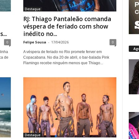
Destaque
RJ: Thiago Pantaleão comanda
véspera de feriado com show
...
inédito no...
0
Felipe Sousa
-
17/04/2026
0
Ag
linha
A véspera de feriado no Rio promete ferver em
ca de
Copacabana. No dia 20 de abril, o bar-balada Pink
Flamingo recebe ninguém menos que Thiago...
Destaque