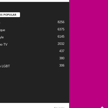
IS POPULAR
8256
e
6375
que
6145
yle
2032
no TV
437
380
306
to LGBT