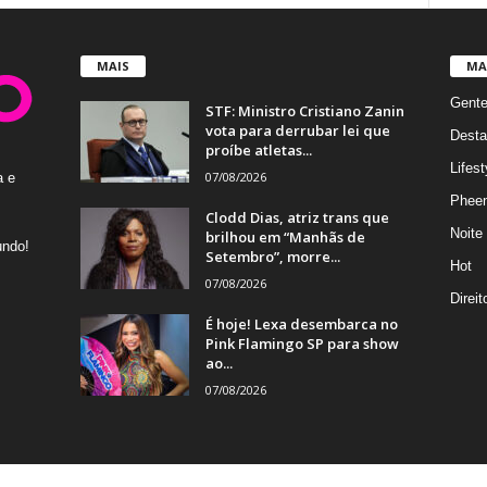
MAIS
MA
Gent
STF: Ministro Cristiano Zanin
vota para derrubar lei que
Desta
proíbe atletas...
Lifest
07/08/2026
a e
Phee
Clodd Dias, atriz trans que
Noite
brilhou em “Manhãs de
undo!
Setembro”, morre...
Hot
07/08/2026
Direi
É hoje! Lexa desembarca no
Pink Flamingo SP para show
ao...
07/08/2026