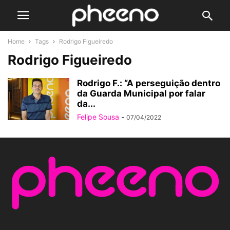
Home
Tags
Rodrigo Figueiredo
Rodrigo Figueiredo
Rodrigo F.: “A perseguição dentro
da Guarda Municipal por falar
da...
Felipe Sousa
-
07/04/2022