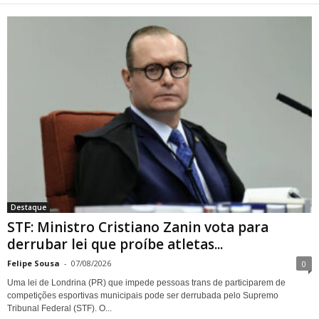
STF: Ministro Cristiano Zanin
vota para derrubar lei que
proíbe atletas transgênero
em competições de Londrina
Destaque
STF: Ministro Cristiano Zanin vota para
derrubar lei que proíbe atletas...
Felipe Sousa
-
07/08/2026
0
Uma lei de Londrina (PR) que impede pessoas trans de participarem de
competições esportivas municipais pode ser derrubada pelo Supremo
Tribunal Federal (STF). O...