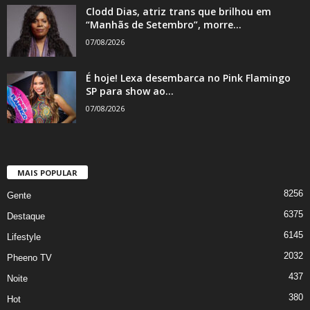
Clodd Dias, atriz trans que brilhou em
“Manhãs de Setembro”, morre...
07/08/2026
É hoje! Lexa desembarca no Pink Flamingo
SP para show ao...
07/08/2026
MAIS POPULAR
8256
Gente
6375
Destaque
6145
Lifestyle
2032
Pheeno TV
437
Noite
380
Hot