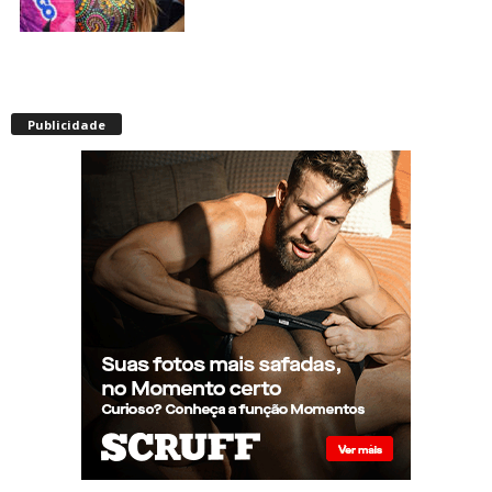
Envelhecimento acelerado:
pessoas vivendo com HIV
Publicidade
podem ter idade fisiológica
superior à real, aponta
relatório internacional
Gay de 62 anos relembra
quando, aos 15, foi garoto de
programa por quatro meses
sem saber: “Idiotice da minha
parte”