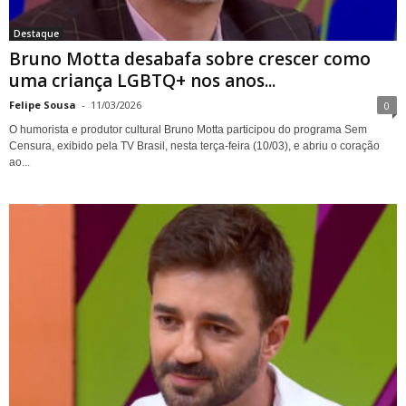
Destaque
Bruno Motta desabafa sobre crescer como
uma criança LGBTQ+ nos anos...
Felipe Sousa
-
11/03/2026
0
O humorista e produtor cultural Bruno Motta participou do programa Sem
Censura, exibido pela TV Brasil, nesta terça-feira (10/03), e abriu o coração
ao...