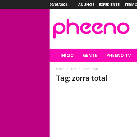
09/08/2026
ANUNCIE
EXPEDIENTE
TERMO
P
h
e
e
n
o
INÍCIO
GENTE
PHEENO TV
Home
Tags
Zorra total
Tag: zorra total