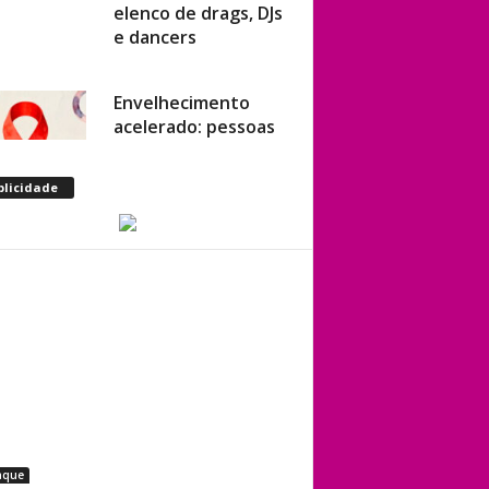
elenco de drags, DJs
e dancers
Envelhecimento
acelerado: pessoas
vivendo com HIV
podem ter idade
blicidade
fisiológica superior à
real, aponta
relatório
internacional
Gay de 62 anos
relembra quando,
aos 15, foi garoto de
programa por
quatro meses sem
saber: “Idiotice da
aque
minha parte”