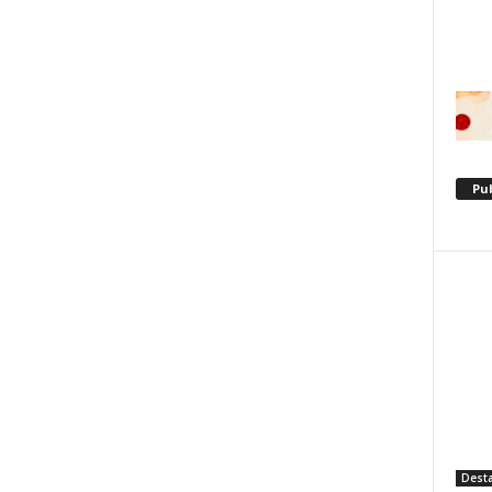
Pu
Dest