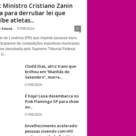
: Ministro Cristiano Zanin
a para derrubar lei que
STF: Ministro
íbe atletas...
Cristiano Zanin vota
para derrubar lei
e Sousa
-
07/08/2026
0
que proíbe atletas
ei de Londrina (PR) que impede pessoas trans
transgênero em
rticiparem de competições esportivas municipais
competições de
ser derrubada pelo Supremo Tribunal Federal
 O...
Londrina
Clodd Dias, atriz trans que
brilhou em “Manhãs de
Setembro”, morre...
07/08/2026
É hoje! Lexa desembarca no
Pink Flamingo SP para show
ao...
07/08/2026
Envelhecimento acelerado:
pessoas vivendo com HIV