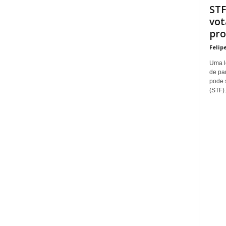
STF
vot
pro
Felip
Uma l
de pa
pode 
(STF).