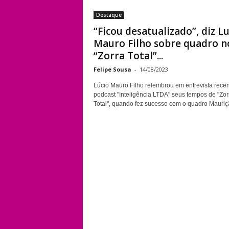
Destaque
“Ficou desatualizado”, diz L
Mauro Filho sobre quadro n
“Zorra Total”...
Felipe Sousa
-
14/08/2023
Lúcio Mauro Filho relembrou em entrevista rece
podcast "Inteligência LTDA" seus tempos de "Zor
Total", quando fez sucesso com o quadro Mauriçã