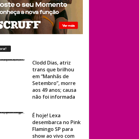
ora!
Clodd Dias, atriz
trans que brilhou
em “Manhãs de
Setembro”, morre
aos 49 anos; causa
não foi informada
É hoje! Lexa
desembarca no Pink
Flamingo SP para
show ao vivo com