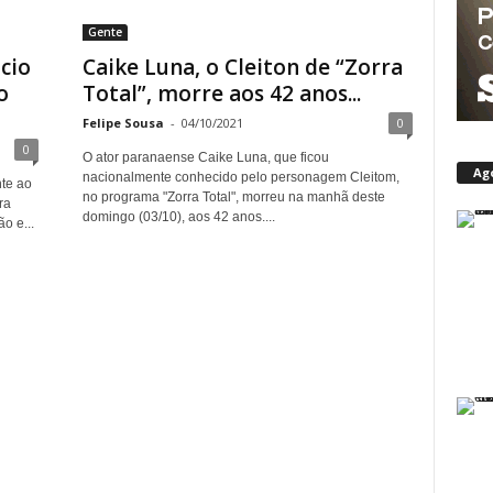
Gente
ucio
Caike Luna, o Cleiton de “Zorra
o
Total”, morre aos 42 anos...
Felipe Sousa
-
04/10/2021
0
0
O ator paranaense Caike Luna, que ficou
Ag
nacionalmente conhecido pelo personagem Cleitom,
nte ao
no programa "Zorra Total", morreu na manhã deste
ra
domingo (03/10), aos 42 anos....
o e...