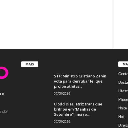
MAIS
MA
Gent
STF: Ministro Cristiano Zanin
vota para derrubar lei que
Desta
proíbe atletas...
Lifest
07/08/2026
a e
Phee
Clodd Dias, atriz trans que
Noite
brilhou em “Manhãs de
undo!
Setembro”, morre...
Hot
07/08/2026
Direi