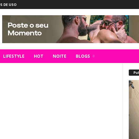
S DE USO
LIFESTYLE
HOT
NOITE
BLOGS
Pu