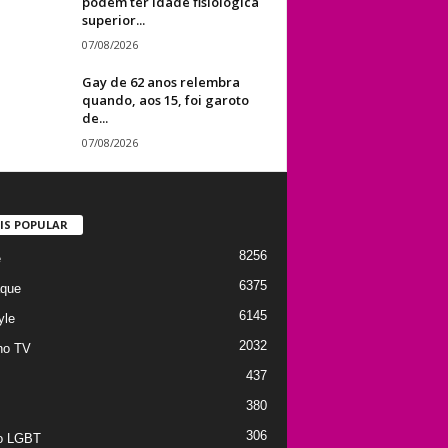
podem ter idade fisiológica
superior...
07/08/2026
Gay de 62 anos relembra
quando, aos 15, foi garoto
de...
07/08/2026
IS POPULAR
8256
e
6375
que
6145
yle
2032
no TV
437
380
306
to LGBT