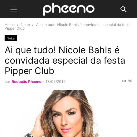
Home
Noite
Ai que tudo! Nicole Bahls é convidada especial da festa
Pipper Club
Noite
Ai que tudo! Nicole Bahls é
convidada especial da festa
Pipper Club
80
por
Redação Pheeno
-
13/05/2016