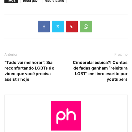
TAGS
festa gay
nicole bahls
Anterior
Próximo
“Tudo vai melhorar”: Sia
Cinderela lésbica?! Contos
reconfortando LGBTs é o
de fadas ganham “releitura
vídeo que você precisa
LGBT” em livro escrito por
assistir hoje
youtubers