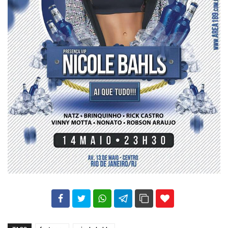
102
35
69