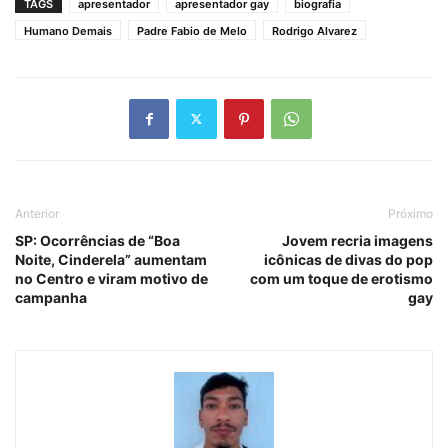
TAGS
apresentador
apresentador gay
biografia
Humano Demais
Padre Fabio de Melo
Rodrigo Alvarez
Anterior
Próximo
SP: Ocorrências de “Boa
Jovem recria imagens
Noite, Cinderela” aumentam
icônicas de divas do pop
no Centro e viram motivo de
com um toque de erotismo
campanha
gay