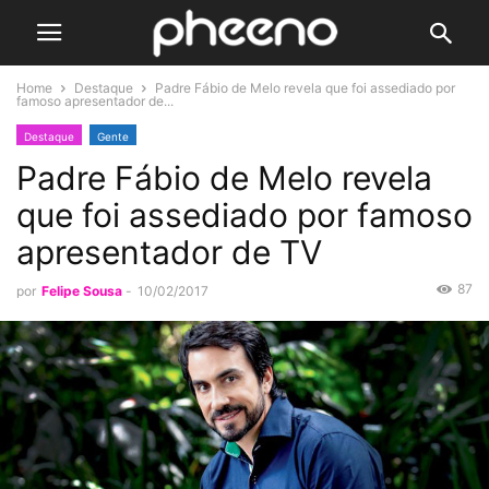
Home
Destaque
Padre Fábio de Melo revela que foi assediado por
famoso apresentador de...
Destaque
Gente
Padre Fábio de Melo revela
que foi assediado por famoso
apresentador de TV
87
por
Felipe Sousa
-
10/02/2017