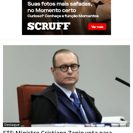
programa por quatro meses
sem saber: “Idiotice da minha
parte”
STF: Ministro Cristiano Zanin
vota para derrubar lei que
proíbe atletas transgênero
em competições de Londrina
Destaque