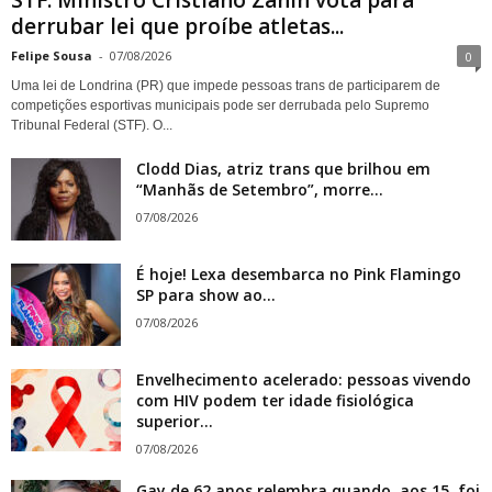
STF: Ministro Cristiano Zanin vota para
derrubar lei que proíbe atletas...
Felipe Sousa
-
07/08/2026
0
Uma lei de Londrina (PR) que impede pessoas trans de participarem de
competições esportivas municipais pode ser derrubada pelo Supremo
Tribunal Federal (STF). O...
Clodd Dias, atriz trans que brilhou em
“Manhãs de Setembro”, morre...
07/08/2026
É hoje! Lexa desembarca no Pink Flamingo
SP para show ao...
07/08/2026
Envelhecimento acelerado: pessoas vivendo
com HIV podem ter idade fisiológica
superior...
07/08/2026
Gay de 62 anos relembra quando, aos 15, foi