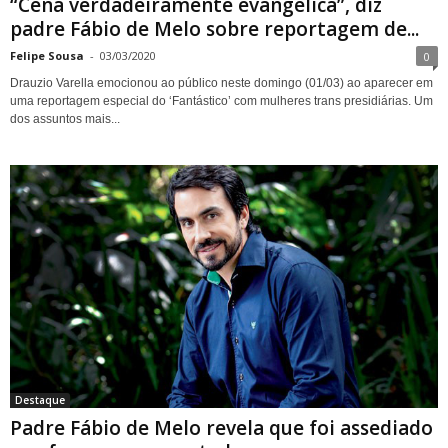
“Cena verdadeiramente evangélica”, diz
padre Fábio de Melo sobre reportagem de...
Felipe Sousa
-
03/03/2020
0
Drauzio Varella emocionou ao público neste domingo (01/03) ao aparecer em
uma reportagem especial do ‘Fantástico’ com mulheres trans presidiárias. Um
dos assuntos mais...
Destaque
Padre Fábio de Melo revela que foi assediado