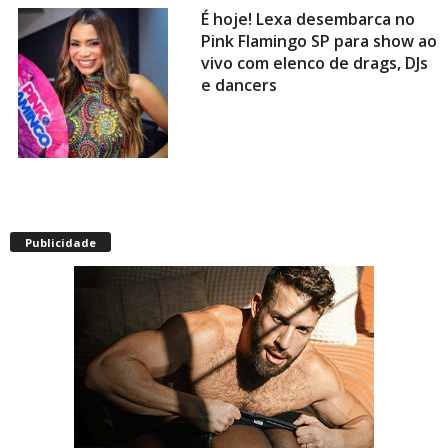
É hoje! Lexa desembarca no
Pink Flamingo SP para show ao
vivo com elenco de drags, DJs
e dancers
Envelhecimento acelerado:
pessoas vivendo com HIV
Publicidade
podem ter idade fisiológica
superior à real, aponta
relatório internacional
Gay de 62 anos relembra
quando, aos 15, foi garoto de