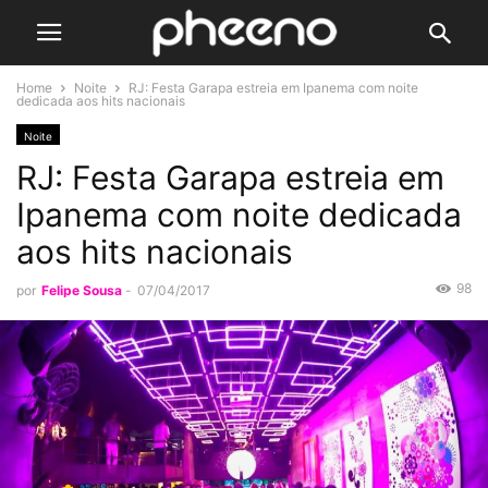
Home
Noite
RJ: Festa Garapa estreia em Ipanema com noite
dedicada aos hits nacionais
Noite
RJ: Festa Garapa estreia em
Ipanema com noite dedicada
aos hits nacionais
98
por
Felipe Sousa
-
07/04/2017