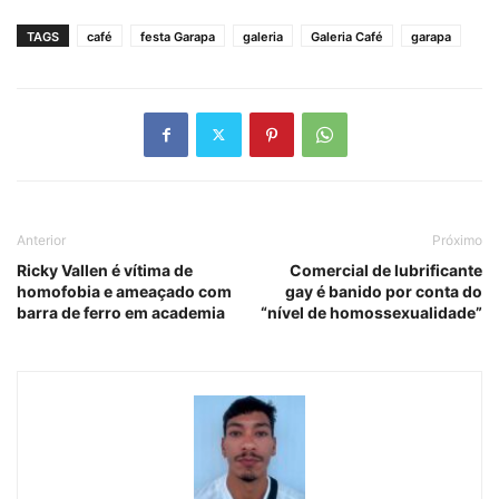
TAGS
café
festa Garapa
galeria
Galeria Café
garapa
Anterior
Próximo
Ricky Vallen é vítima de
Comercial de lubrificante
homofobia e ameaçado com
gay é banido por conta do
barra de ferro em academia
“nível de homossexualidade”