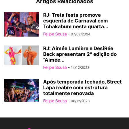
Artigos Relacionados
RJ: Treta festa promove
esquenta de Carnaval com
Tchakabum nesta quarta...
Felipe Sousa
-
07/02/2024
RJ: Aimée Lumière e DesiRée
Beck apresentam 2ª edição do
“Aimée...
Felipe Sousa
-
14/12/2023
Após temporada fechado, Street
Lapa reabre com estrutura
totalmente renovada
Felipe Sousa
-
06/12/2023