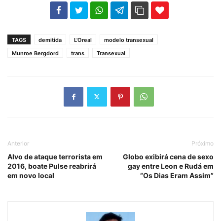
102
35
69
TAGS
demitida
L'Oreal
modelo transexual
Munroe Bergdord
trans
Transexual
Anterior
Próximo
Alvo de ataque terrorista em
Globo exibirá cena de sexo
2016, boate Pulse reabrirá
gay entre Leon e Rudá em
em novo local
“Os Dias Eram Assim”