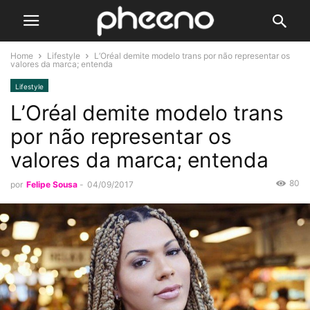
Home
Lifestyle
L’Oréal demite modelo trans por não representar os
valores da marca; entenda
Lifestyle
L’Oréal demite modelo trans
por não representar os
valores da marca; entenda
80
por
Felipe Sousa
-
04/09/2017